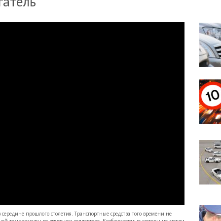
гатель
 середине прошлого столетия. Транспортные средства того времени не