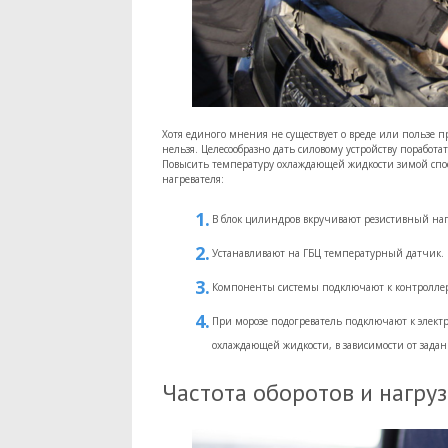
Хотя единого мнения не существует о вреде или пользе п
нельзя. Целесообразно дать силовому устройству поработа
Повысить температуру охлаждающей жидкости зимой спо
нагревателя:
В блок цилиндров вкручивают резистивный на
Устанавливают на ГБЦ температурный датчик.
Компоненты системы подключают к контроллеру
При морозе подогреватель подключают к элект
охлаждающей жидкости, в зависимости от зада
Частота оборотов и нагру