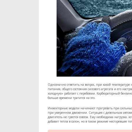
Однозначно ответить на вопрос, при какой температуре 
питания, общего состояния силового агрегата и его наст
холодную» работает с перебоями. Карбюраторный бензино
больше времени тратится на это.
Инжекторные модели начинают прогревать при сильных м
при умеренном движении. Ситуация с дизельным автомоби
двигатель не греется совсем. Ему необходима нагрузка, к
добавит тепла в салон, но в таком режиме несгоревшее т