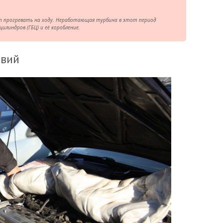
ют прогревать на ходу. Неработающая турбина в этот период
цилиндров (ГБЦ) и её коробление.
твий