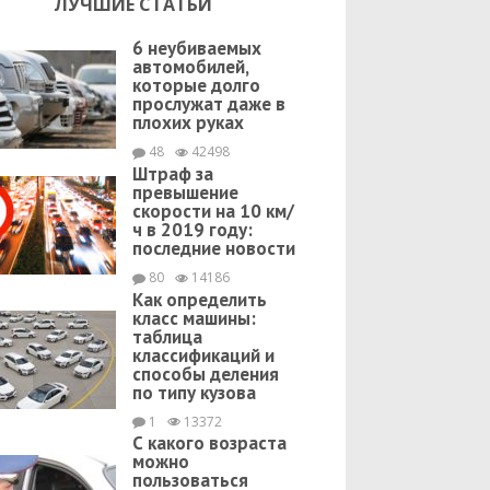
ЛУЧШИЕ СТАТЬИ
6 неубиваемых
автомобилей,
которые долго
прослужат даже в
плохих руках
48
42498
Штраф за
превышение
скорости на 10 км/
ч в 2019 году:
последние новости
80
14186
Как определить
класс машины:
таблица
классификаций и
способы деления
по типу кузова
1
13372
С какого возраста
можно
пользоваться