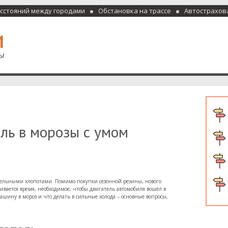
асстояний между городами
Обстановка на трассе
Автострахов
отели и гостиницы
ль в морозы с умом
тельными хлопотами. Помимо покупки сезонной резины, нового
ивается время, необходимое, чтобы двигатель автомобиля вошёл в
шину в мороз и что делать в сильные холода – основные вопросы,