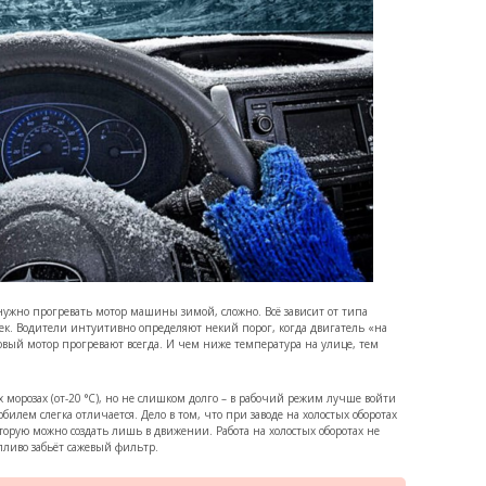
нужно прогревать мотор машины зимой, сложно. Всё зависит от типа
роек. Водители интуитивно определяют некий порог, когда двигатель «на
вый мотор прогревают всегда. И чем ниже температура на улице, тем
орозах (от-20 °C), но не слишком долго – в рабочий режим лучше войти
лем слегка отличается. Дело в том, что при заводе на холостых оборотах
оторую можно создать лишь в движении. Работа на холостых оборотах не
опливо забьёт сажевый фильтр.