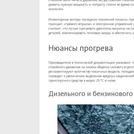
способны были начать движение без достижения стабиль
развить нужную мощность и попросту глохли во время ст
исключён.
Инжекторные моторы последних поколений лишены прова
принцип «прямого впрыска» и электронное управление 
считают, что лучше прогревать двигатель машины на с
деталей, компенсировать тепловые зазоры и обеспечить 
Нюансы прогрева
Производители в технической документации указывают чт
спокойного движения на низких оборотах силового агрега
регламентируют количество токсичных веществ, попадаю
приводит к увеличению выделения вредных соединений. 
транспортного средства в мороз -20 °C и ниже.
Дизельного и бензинового