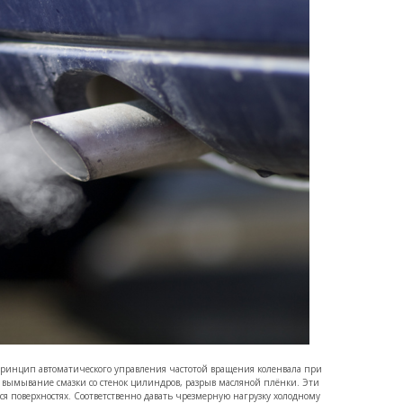
принцип автоматического управления частотой вращения коленвала при
и вымывание смазки со стенок цилиндров, разрыв масляной плёнки. Эти
ся поверхностях. Соответственно давать чрезмерную нагрузку холодному