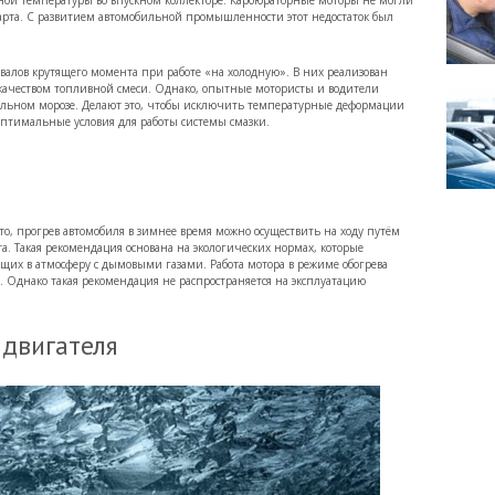
ной температуры во впускном коллекторе. Карбюраторные моторы не могли
арта. С развитием автомобильной промышленности этот недостаток был
лов крутящего момента при работе «на холодную». В них реализован
качеством топливной смеси. Однако, опытные мотористы и водители
ильном морозе. Делают это, чтобы исключить температурные деформации
оптимальные условия для работы системы смазки.
о, прогрев автомобиля в зимнее время можно осуществить на ходу путём
та. Такая рекомендация основана на экологических нормах, которые
щих в атмосферу с дымовыми газами. Работа мотора в режиме обогрева
Однако такая рекомендация не распространяется на эксплуатацию
 двигателя