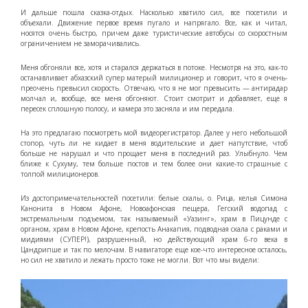
И дальше пошла сказка-отдых. Насколько хватило сил, все посетили и
объехали. Движение первое время пугало и напрягало. Все, как и читал,
носятся очень быстро, причем даже туристические автобусы со скоростным
ограничением не заморачивались.
Меня обгоняли все, хотя и старался держаться в потоке. Несмотря на это, как-то
останавливает абхазский супер матерый милиционер и говорит, что я очень-
преочень превысил скорость. Отвечаю, что я не мог превысить — антирадар
молчал и, вообще, все меня обгоняют. Стоит смотрит и добавляет, еще я
пересек сплошную полосу, и камера это засняла и им передала.
На это предлагаю посмотреть мой видеорегистратор. Далее у него небольшой
стопор, чуть ли не кидает в меня водительские и дает напутствие, чтоб
больше не нарушал и что прощает меня в последний раз. Улыбнуло. Чем
ближе к Сухуму, тем больше постов и тем более они какие-то страшные с
толпой милиционеров.
Из достопримечательностей посетили: белые скалы, о. Рица, келья Симона
Канонита в Новом Афоне, Новоафонская пещера, Гегский водопад с
экстремальным подъемом, так называемый «Уазинг», храм в Пицунде с
органом, храм в Новом Афоне, крепость Анакапия, подводная скала с раками и
мидиями (СУПЕР!), разрушенный, но действующий храм 6-го века в
Цандрипше и так по мелочам. В навигаторе еще кое-что интересное осталось,
но сил не хватило и лежать просто тоже не могли. Вот что мы видели: