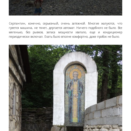
Серпантин, конечно, серьезный, очень затяжной. Многие жалуются, что
греется машина, не тянет, дергается автомат. Ничего подобного не было. Все
мягенько, без рывков, запаса мощности хватало, еще и кондиционер
периодически включал. Ехать было вполне комфортно, даже пробок не было.