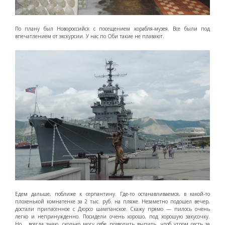
По плану был Новороссийск с посещением корабля-музея. Все были под
впечатлением от экскурсии. У нас по Оби такие не плавают.
Едем дальше, поближе к серпантину. Где-то останавливаемся, в какой-то
плохенькой комнатенке за 2 тыс. руб. на пляже. Незаметно подошел вечер,
достали припасенное с Дюрсо шампанское. Скажу прямо — пилось очень
легко и непринужденно. Посидели очень хорошо, под хорошую закусочку.
Но… всегда знаю, сколько могу себе позволить выпить, чтоб утром сесть за