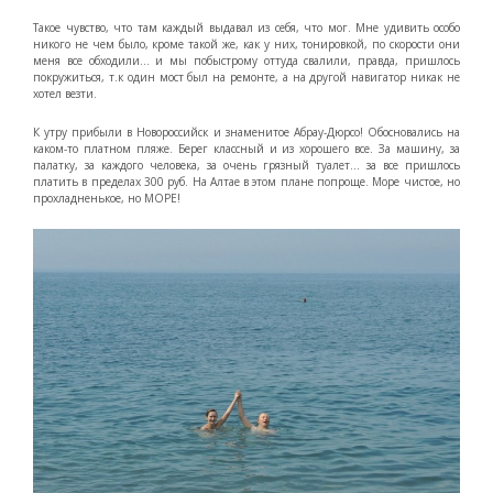
Такое чувство, что там каждый выдавал из себя, что мог. Мне удивить особо
никого не чем было, кроме такой же, как у них, тонировкой, по скорости они
меня все обходили… и мы побыстрому оттуда свалили, правда, пришлось
покружиться, т.к один мост был на ремонте, а на другой навигатор никак не
хотел везти.
К утру прибыли в Новороссийск и знаменитое Абрау-Дюрсо! Обосновались на
каком-то платном пляже. Берег классный и из хорошего все. За машину, за
палатку, за каждого человека, за очень грязный туалет… за все пришлось
платить в пределах 300 руб. На Алтае в этом плане попроще. Море чистое, но
прохладненькое, но МОРЕ!