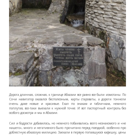
Дорога длинная, сложная, к границе Абхазии все равно все были измотаны. По
Сочи навигатор оказался бесполезным, карты староваты, а дороги тоннели
очень даже новые и красивые. Ехал по знакам и табличкам, немного
поплутав, все-таки выехали к нужной точке. И вот паспортный контроль без
особого досмотра и мы в Абхазии.
Сил и бодрости добавилось, но немного побаивались всего незнакомого и «не
нашего», много и негативного было прочитано перед поездкой, особенно про
доблестную абхазскую милицию. Заехали в первую попавшуюся кафешку, цены