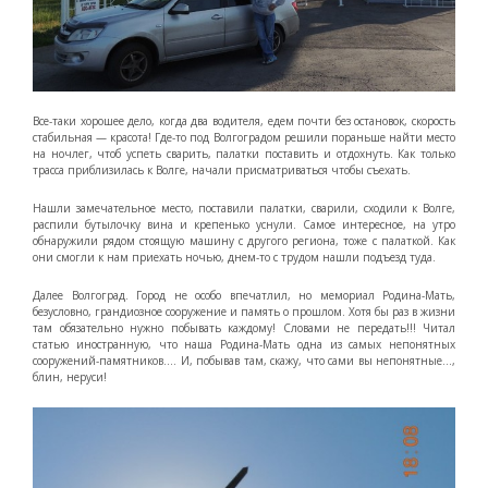
Все-таки хорошее дело, когда два водителя, едем почти без остановок, скорость
стабильная — красота! Где-то под Волгоградом решили пораньше найти место
на ночлег, чтоб успеть сварить, палатки поставить и отдохнуть. Как только
трасса приблизилась к Волге, начали присматриваться чтобы съехать.
Нашли замечательное место, поставили палатки, сварили, сходили к Волге,
распили бутылочку вина и крепенько уснули. Самое интересное, на утро
обнаружили рядом стоящую машину с другого региона, тоже с палаткой. Как
они смогли к нам приехать ночью, днем-то с трудом нашли подъезд туда.
Далее Волгоград. Город не особо впечатлил, но мемориал Родина-Мать,
безусловно, грандиозное сооружение и память о прошлом. Хотя бы раз в жизни
там обязательно нужно побывать каждому! Словами не передать!!! Читал
статью иностранную, что наша Родина-Мать одна из самых непонятных
сооружений-памятников…. И, побывав там, скажу, что сами вы непонятные…,
блин, неруси!