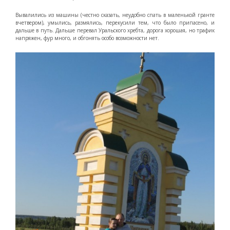
Вывалились из машины (честно сказать, неудобно спать в маленькой гранте
вчетвером), умылись, размялись, перекусили тем, что было припасено, и
дальше в путь. Дальше перевал Уральского хребта, дорога хорошая, но трафик
напряжен, фур много, и обгонять особо возможности нет.