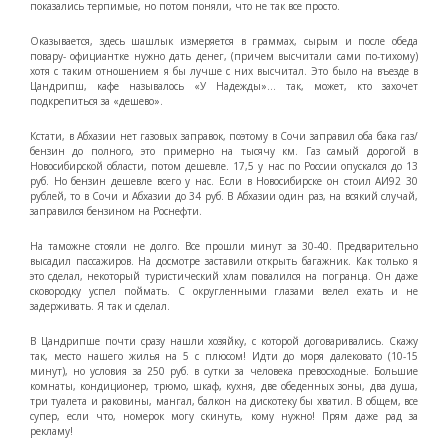
показались терпимые, но потом поняли, что не так все просто.
Оказывается, здесь шашлык измеряется в граммах, сырым и после обеда
повару- официантке нужно дать денег, (причем высчитали сами по-тихому)
хотя с таким отношением я бы лучше с них высчитал. Это было на въезде в
Цандрипш, кафе называлось «У Надежды»… так, может, кто захочет
подкрепиться за «дешево».
Кстати, в Абхазии нет газовых заправок, поэтому в Сочи заправил оба бака газ/
бензин до полного, это примерно на тысячу км. Газ самый дорогой в
Новосибирской области, потом дешевле. 17,5 у нас по России опускался до 13
руб. Но бензин дешевле всего у нас. Если в Новосибирске он стоил АИ92 30
рублей, то в Сочи и Абхазии до 34 руб. В Абхазии один раз, на всякий случай,
заправился бензином на Роснефти.
На таможне стояли не долго. Все прошли минут за 30-40. Предварительно
высадил пассажиров. На досмотре заставили открыть багажник. Как только я
это сделал, некоторый туристический хлам повалился на погранца. Он даже
сковородку успел поймать. С округленными глазами велел ехать и не
задерживать. Я так и сделал.
В Цандрипше почти сразу нашли хозяйку, с которой договаривались. Скажу
так, место нашего жилья на 5 с плюсом! Идти до моря далековато (10-15
минут), но условия за 250 руб. в сутки за человека превосходные. Большие
комнаты, кондиционер, трюмо, шкаф, кухня, две обеденных зоны, два душа,
три туалета и раковины, мангал, балкон на дискотеку бы хватил. В общем, все
супер, если что, номерок могу скинуть, кому нужно! Прям даже рад за
рекламу!