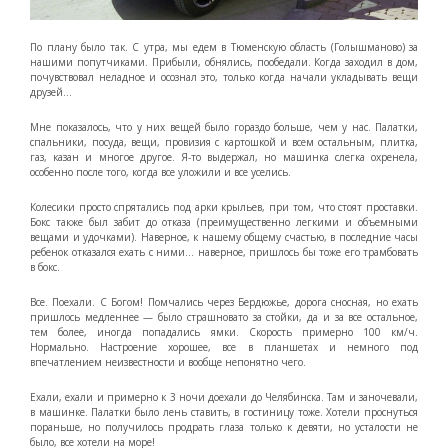
По плану было так. С утра, мы едем в Тюменскую область (Голышманово) за
нашими попутчиками. Прибыли, обнялись, пообедали. Когда заходил в дом,
почувствовал неладное и осознал это, только когда начали укладывать вещи
друзей…
Мне показалось, что у них вещей было гораздо больше, чем у нас. Палатки,
спальники, посуда, вещи, провизия с картошкой и всем остальным, плитка,
газ, казан и многое другое. Я-то выдержал, но машинка слегка охренела,
особенно после того, когда все уложили и все уселись.
Колесики просто спрятались под арки крыльев, при том, что стоят проставки.
Бокс также был забит до отказа (преимущественно легкими и объемными
вещами и удочками). Наверное, к нашему общему счастью, в последние часы
ребенок отказался ехать с ними… наверное, пришлось бы тоже его трамбовать
в бокс.
Все. Поехали. С Богом! Помчались через Бердюжье, дорога сносная, но ехать
пришлось медленнее — было страшновато за стойки, да и за все остальное,
тем более, иногда попадались ямки. Скорость примерно 100 км/ч.
Нормально. Настроение хорошее, все в планшетах и немного под
впечатлением неизвестности и вообще непонятно чего.
Ехали, ехали и примерно к 3 ночи доехали до Челябинска. Там и заночевали,
в машинке. Палатки было лень ставить, в гостиницу тоже. Хотели проснуться
пораньше, но получилось продрать глаза только к девяти, но усталости не
было, все хотели на море!