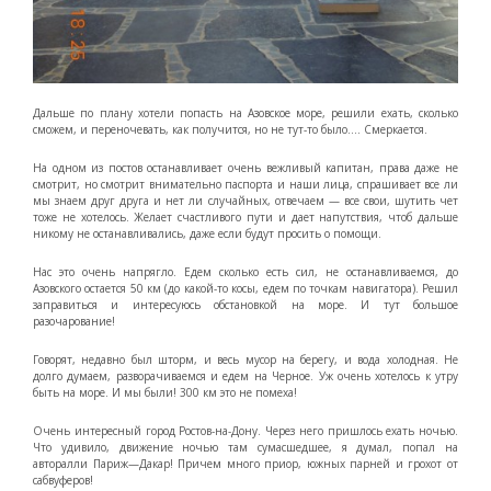
Дальше по плану хотели попасть на Азовское море, решили ехать, сколько
сможем, и переночевать, как получится, но не тут-то было…. Смеркается.
На одном из постов останавливает очень вежливый капитан, права даже не
смотрит, но смотрит внимательно паспорта и наши лица, спрашивает все ли
мы знаем друг друга и нет ли случайных, отвечаем — все свои, шутить чет
тоже не хотелось. Желает счастливого пути и дает напутствия, чтоб дальше
никому не останавливались, даже если будут просить о помощи.
Нас это очень напрягло. Едем сколько есть сил, не останавливаемся, до
Азовского остается 50 км (до какой-то косы, едем по точкам навигатора). Решил
заправиться и интересуюсь обстановкой на море. И тут большое
разочарование!
Говорят, недавно был шторм, и весь мусор на берегу, и вода холодная. Не
долго думаем, разворачиваемся и едем на Черное. Уж очень хотелось к утру
быть на море. И мы были! 300 км это не помеха!
Очень интересный город Ростов-на-Дону. Через него пришлось ехать ночью.
Что удивило, движение ночью там сумасшедшее, я думал, попал на
авторалли Париж—Дакар! Причем много приор, южных парней и грохот от
сабвуферов!