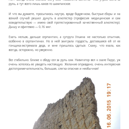
руль, а тут всего лишь какое-то шампанское.
И что вы думаете, просыпаюсь наутро, вроде бодрячком, быстрые сборы и на
всякий случай решил дунуть в алкотестер (профессия медицинская и сам
освидетельствую — имею свой протестированный качественный алкотестер).
Дышу и офигеваю — 0,16 мкг.
Ехать нельзя, дальше серпантин, а супруга Ульяна не настолько опытная,
особенно в серпантинах. Но в ней заиграла гордость, доставшаяся ей от ее
гонщика-экстремала деда, и мне пришлось сдаться. Скажу, что ехала, как
всегда, осторожно, но уверенно.
Все стабильно. Ближе к обеду сел за руль сам. Навигатор вел к скале Парус, уж
очень хотелось ее увидеть настоящую. Желание оправдано, очень интересная
достопримечательность, большая, слегка опасная и необычная!