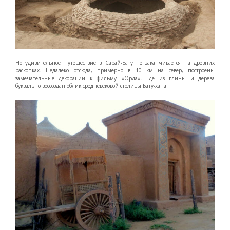
Но удивительное путешествие в Сарай-Бату не заканчивается на древних
раскопках. Недалеко отсюда, примерно в 10 км на север, построены
замечательные декорации к фильму «Орда». Где из глины и дерева
буквально воссоздан облик средневековой столицы Бату-хана.