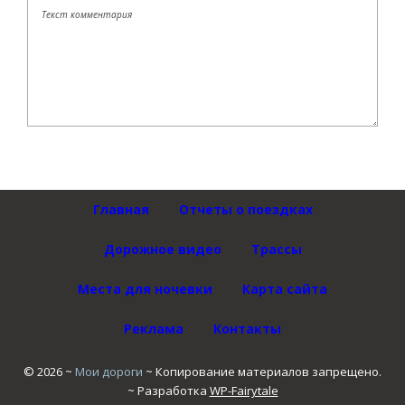
Главная
Отчеты о поездках
Дорожное видео
Трассы
Места для ночевки
Карта сайта
Реклама
Контакты
©
2026
~
Мои дороги
~ Копирование материалов запрещено.
~ Разработка
WP-Fairytale