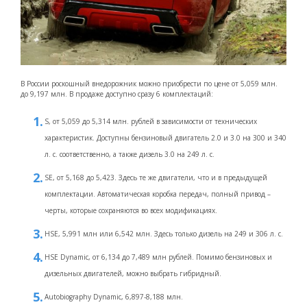
В России роскошный внедорожник можно приобрести по цене от 5,059 млн.
до 9,197 млн. В продаже доступно сразу 6 комплектаций:
S, от 5,059 до 5,314 млн. рублей в зависимости от технических
характеристик. Доступны бензиновый двигатель 2.0 и 3.0 на 300 и 340
л. с. соответственно, а также дизель 3.0 на 249 л. с.
SE, от 5,168 до 5,423. Здесь те же двигатели, что и в предыдущей
комплектации. Автоматическая коробка передач, полный привод –
черты, которые сохраняются во всех модификациях.
HSE, 5,991 млн или 6,542 млн. Здесь только дизель на 249 и 306 л. с.
HSE Dynamic, от 6,134 до 7,489 млн рублей. Помимо бензиновых и
дизельных двигателей, можно выбрать гибридный.
Autobiography Dynamic, 6,897-8,188 млн.