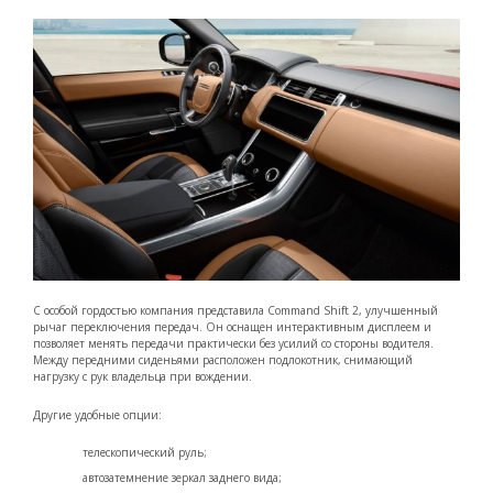
С особой гордостью компания представила Command Shift 2, улучшенный
рычаг переключения передач. Он оснащен интерактивным дисплеем и
позволяет менять передачи практически без усилий со стороны водителя.
Между передними сиденьями расположен подлокотник, снимающий
нагрузку с рук владельца при вождении.
Другие удобные опции:
телескопический руль;
автозатемнение зеркал заднего вида;