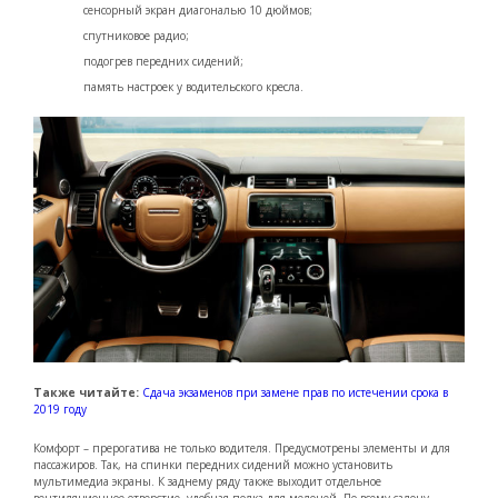
сенсорный экран диагональю 10 дюймов;
спутниковое радио;
подогрев передних сидений;
память настроек у водительского кресла.
Также читайте:
Сдача экзаменов при замене прав по истечении срока в
2019 году
Комфорт – прерогатива не только водителя. Предусмотрены элементы и для
пассажиров. Так, на спинки передних сидений можно установить
мультимедиа экраны. К заднему ряду также выходит отдельное
вентиляционное отверстие, удобная полка для мелочей. По всему салону