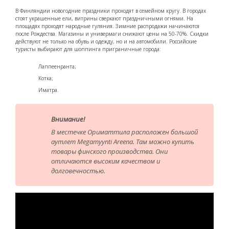
В Финляндии новогодние праздники проходят в семейном кругу. В городах
стоят украшенные ели, витрины сверкают праздничными огнями. На
площадях проходят народные гуляния. Зимние распродажи начинаются
после Рождества. Магазины и универмаги снижают цены на 50-70%. Скидки
действуют не только на обувь и одежду, но и на автомобили. Российские
туристы выбирают для шоппинга приграничные города:
Лаппеенранта;
Котка;
Иматра.
Внимание!
В местечке Ориматтила расположен большой
аутлет Megamyynti Areena. Там можно купить
товары финского производства. Они
отличаются высоким качеством и
долговечностью.