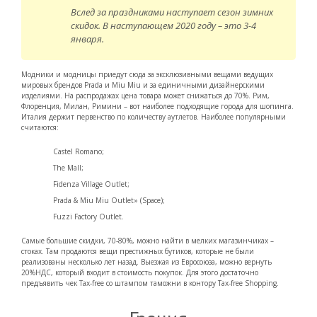
Вслед за праздниками наступает сезон зимних
скидок. В наступающем 2020 году – это 3-4
января.
Модники и модницы приедут сюда за эксклюзивными вещами ведущих
мировых брендов Prada и Miu Miu и за единичными дизайнерскими
изделиями. На распродажах цена товара может снижаться до 70%. Рим,
Флоренция, Милан, Римини – вот наиболее подходящие города для шопинга.
Италия держит первенство по количеству аутлетов. Наиболее популярными
считаются:
Castel Romano;
The Mall;
Fidenza Village Outlet;
Prada & Miu Miu Outlet» (Space);
Fuzzi Factory Outlet.
Самые большие скидки, 70-80%, можно найти в мелких магазинчиках –
стоках. Там продаются вещи престижных бутиков, которые не были
реализованы несколько лет назад. Выезжая из Евросоюза, можно вернуть
20%НДС, который входит в стоимость покупок. Для этого достаточно
предъявить чек Tax-free со штампом таможни в контору Tax-free Shopping.