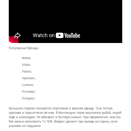
Популярные бренды:
Arabia;
Iittala;
Fiskars;
Hackman;
Lumene;
Finnwear;
Finlayson.
Большим спросом пользуется спортивная и верхняя одежда. Она теплая,
красивая и практически вечная. В Финляндии также закупаются рыбой, икрой,
кофе и шоколадом. Не забывают и бытовую химию. При оформлении чека tax-
free можно сэкономить 12-16%. Возврат сделают при выезде из страны, если
упаковка не нарушена.