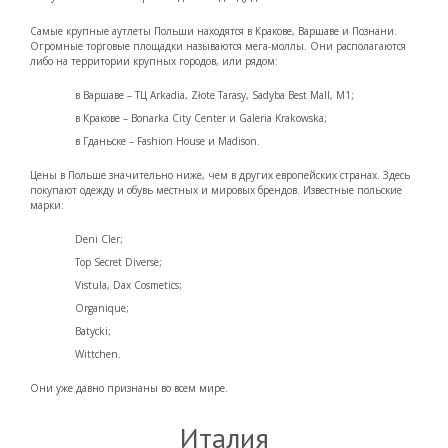
Самые крупные аутлеты Польши находятся в Кракове, Варшаве и Познани.
Огромные торговые площадки называются мега-моллы. Они располагаются
либо на территории крупных городов, или рядом:
в Варшаве – ТЦ Arkadia, Złote Tarasy, Sadyba Best Mall, M1;
в Кракове – Bonarka City Center и Galeria Krakowska;
в Гданьске – Fashion House и Madison.
Цены в Польше значительно ниже, чем в других европейских странах. Здесь
покупают одежду и обувь местных и мировых брендов. Известные польские
марки:
Deni Cler;
Top Secret Diverse;
Vistula, Dax Cosmetics;
Organique;
Batycki;
Wittchen.
Они уже давно признаны во всем мире.
Италия