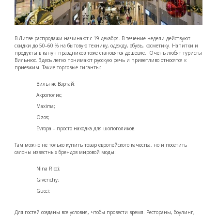
В Литве распродажи начинают с 19 декабря. В течение недели действуют
скидки до 50–60 % на бытовую технику, одежду, обувь, косметику. Напитки и
продукты в канун праздников тоже становятся дешевле. Очень любят туристы
Вильнюс. Здесь легко понимают русскую речь и приветливо относятся к
приезжим. Такие торговые гиганты:
Вильняс Вартай;
Акрополис;
Maxima;
Ozos;
Evropa – просто находка для шопоголиков.
Там можно не только купить товар европейского качества, но и посетить
салоны известных брендов мировой моды:
Nina Ricci;
Givenchy;
Gucci;
Для гостей созданы все условия, чтобы провести время. Рестораны, боулинг,