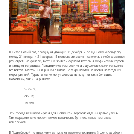
В Китае Новый год празднуют дважды: 31 декабря и по лунному календарю,
между 21 января и 21 февраля. В монастырях звенят колокола, в небо взмывают
разноцветные фонари, местные жители одевают костюмы мифических героев
и танцуют на улицах. Праздничное настроение и ощущение сказки наполняет
все вокруг. Магазины и рынки в Китае не закрываются на время новогодних
мероприятий. Туристы легко могут совершать покупки как в больших
магазинах, так и на рынках:
Гонконга;
Пекина;
Шанхая.
Эти города называют «раем для шопинга». Торговле отданы целые улицы.
Там сосредоточено нескончаемое количество бутиков, лавок, торговых
комплексов.
В Поднебесной по-прежнему выпускают высококачественный шелк, фарфор и