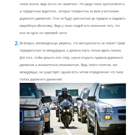
никак иначе, ведь это он не «заметил». Но среди таких хулиганов есть
и порядочные водители, которые толерантны ко всем участникам
дорожного движения. Они не будут разгоняться до предела и создавать
аварийную обстановку. Ведь у таких людей есть осознание того, что
они не одни на проезжей части.
Во-вторых, автовладельцы уверены, что мотоциклисты не имеют права
передвигаться по междурядью, а должны ехать только вдоль полосы.
Для того, чтобы решить этот спор, нужно открыть правила дорожного
движения и внимательно ознакомиться. Ведь такого понятия, как
междурядье, не существует, однако есть четкое определения что такое
полоса дорожного движения!