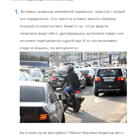
Во-первых, владельцы автомобилей недовольны скоростью, с которой
они передвигаются. Они просто не успевают заметить байкеров,
мчащихся со скоростью света. Бывает и так, что вы вроде бы
посмотрели вокруг себя и, удостоверившись, выполняете поворот или
начинаете перестраиваться в другой ряд. И тут они выскакивают,
откуда не возьмись, эти мотоциклисты!
Как в таком случае реагировать? Обвинят безусловно владельца авто и