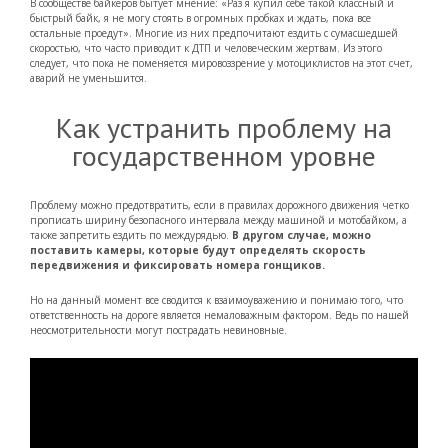
В сообществе байкеров бытует мнение: «Раз я купил себе такой классный и
быстрый байк, я не могу стоять в огромных пробках и ждать, пока все
остальные проедут». Многие из них предпочитают ездить с сумасшедшей
скоростью, что часто приводит к ДТП и человеческим жертвам. Из этого
следует, что пока не поменяется мировоззрение у мотоциклистов на этот счет,
аварий не уменьшится.
Как устранить проблему на
государственном уровне
Проблему можно предотвратить, если в правилах дорожного движения четко
прописать ширину безопасного интервала между машиной и мотобайком, а
также запретить ездить по междурядью.
В другом случае, можно
поставить камеры, которые будут определять скорость
передвижения и фиксировать номера гонщиков.
Но на данный момент все сводится к взаимоуважению и понимаю того, что
ответственность на дороге является немаловажным фактором. Ведь по нашей
неосмотрительности могут пострадать невиновные.