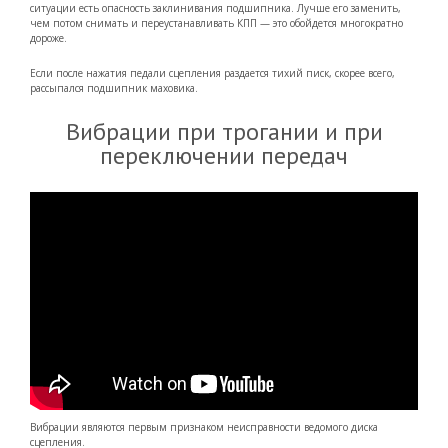
ситуации есть опасность заклинивания подшипника. Лучше его заменить,
чем потом снимать и переустанавливать КПП — это обойдется многократно
дороже.
Если после нажатия педали сцепления раздается тихий писк, скорее всего,
рассыпался подшипник маховика.
Вибрации при трогании и при
переключении передач
Вибрации являются первым признаком неисправности ведомого диска
сцепления.