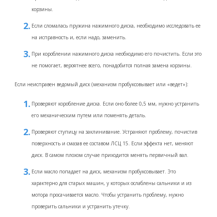
корзины.
Если сломалась пружина нажимного диска, необходимо исследовать ее
на исправность и, если надо, заменить.
При короблении нажимного диска необходимо его почистить. Если это
не помогает, вероятнее всего, понадобится полная замена корзины.
Если неисправен ведомый диск (механизм пробуксовывает или «ведет»):
Проверяют коробление диска. Если оно более 0,5 мм, нужно устранить
его механическим путем или поменять деталь.
Проверяют ступицу на заклинивание. Устраняют проблему, почистив
поверхность и смазав ее составом ЛСЦ 15. Если эффекта нет, меняют
диск. В самом плохом случае приходится менять первичный вал.
Если масло попадает на диск, механизм пробуксовывает. Это
характерно для старых машин, у которых ослаблены сальники и из
мотора просачивается масло. Чтобы устранить проблему, нужно
проверить сальники и устранить утечку.