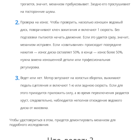
трогается, значит, механизм пробуксовывает. Заодно его прослушивают
на посторонние шумы.
Проверка на износ. Чтобы проверить, насколько изношен ведомый
диск, поворачивают ключ зажигания и включают 1 скорость. Без
подгазовки пытаются начать движение. Если это удается сразу, значит,
механизм исправен. Если «схватывание» происходит посередине
нажатия — износ диска составляет 50%, в конце — износ более 50%,
нужна замена изношенной детали или профессиональная
регулировка.
Ведет или нет. Мотор запускают на холостых оборотах, выжимают
педаль сцепления и включают 1-ю или заднюю скорость. Если для
этого приходится приложить силу, а во время переключения раздается
хруст, следовательно, наблюдается неполное отхождение ведомого
диска от маховика.
Чтобы удостовериться в этом, придется демонтировать механизм для
подробного исследования.