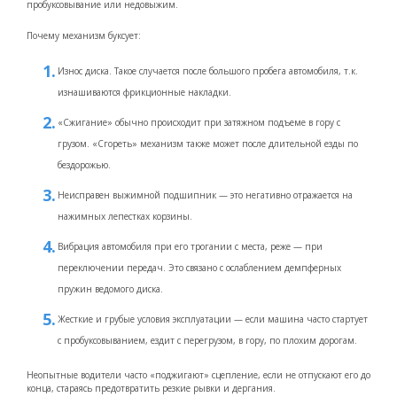
пробуксовывание или недовыжим.
Почему механизм буксует:
Износ диска. Такое случается после большого пробега автомобиля, т.к.
изнашиваются фрикционные накладки.
«Сжигание» обычно происходит при затяжном подъеме в гору с
грузом. «Сгореть» механизм также может после длительной езды по
бездорожью.
Неисправен выжимной подшипник — это негативно отражается на
нажимных лепестках корзины.
Вибрация автомобиля при его трогании с места, реже — при
переключении передач. Это связано с ослаблением демпферных
пружин ведомого диска.
Жесткие и грубые условия эксплуатации — если машина часто стартует
с пробуксовыванием, ездит с перегрузом, в гору, по плохим дорогам.
Неопытные водители часто «поджигают» сцепление, если не отпускают его до
конца, стараясь предотвратить резкие рывки и дергания.