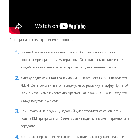
Принцип действия сцепления легкового авто:
Главный элемент механизма — диск, обе поверхности которого
покрыты фрикционным материалом. Он стоит на маховике и при
воздействии внешнего усилия вращается одновременно с ним.
К диску подключен вал трансмиссии — через него на КПП передается
КМ. Чтобы прекратить его передачу, надо разомкнуть муфту. Для этой
цели в механизме имеется диафрагменная пружина — она находится
между кожухом и диском.
При нажатии на пружину ведомый диск отводится от основного и
подача КМ прекращается. В этот момент водитель может переключить
передачу.
Как только переключение выполнено, водитель отпускает педаль и