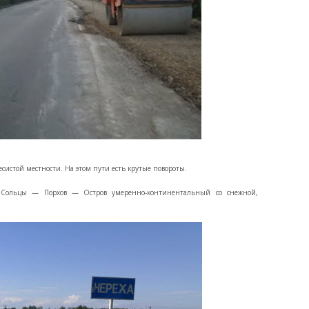
систой местности. На этом пути есть крутые повороты.
 Сольцы — Порхов — Остров умеренно-континентальный со снежной,