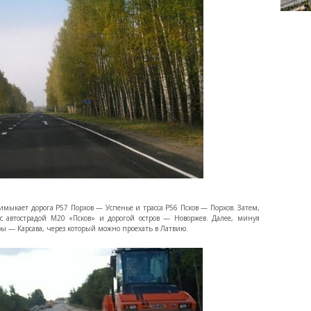
римыкает дорога Р57 Порхов — Успенье и трасса Р56 Псков — Порхов. Затем,
я с автострадой М20 «Псков» и дорогой остров — Новоржев. Далее, минуя
ры — Карсава, через который можно проехать в Латвию.