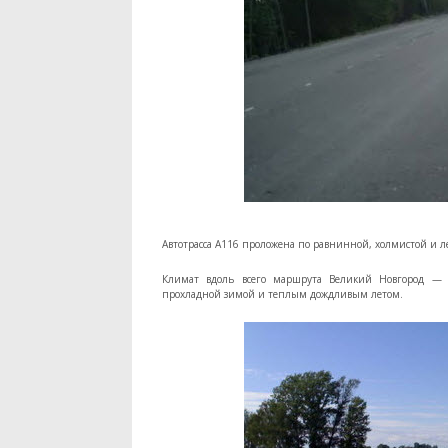
Автотрасса А116 проложена по равнинной, холмистой и ле
Климат вдоль всего маршрута Великий Новгород —
прохладной зимой и теплым дождливым летом.