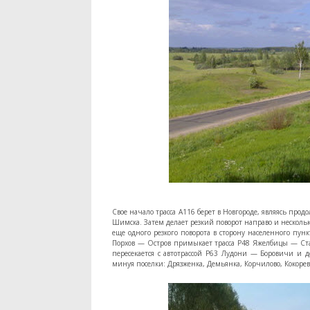
Свое начало трасса А116 берет в Новгороде, являясь прод
Шимска. Затем делает резкий поворот направо и нескольк
еще одного резкого поворота в сторону населенного пу
Порхов — Остров примыкает трасса Р48 Яжелбицы — Стар
пересекается с автотрассой Р63 Лудони — Боровичи и д
минуя поселки: Дрязженка, Демьянка, Корчилово, Кокорев