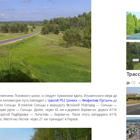
Трасс
10
олжением Псковского шоссе, и следует прямиком вдоль Ильменского озера до
о километров путь совпадает с
трассой Р52 Шимск — Феофилова Пустынь
до
нкта Сольцы. В поселке Сольцы к маршруту Великий Новгород — Сольцы —
ая русса — Сольцы. Далее, через 42 км в деревне Боровичи, дорога А116
орогой Подборовье — Лопатово — Боровичи. После этого, автодорога А116
о, Местечко Лесное через 27 км приходит в Порхов.