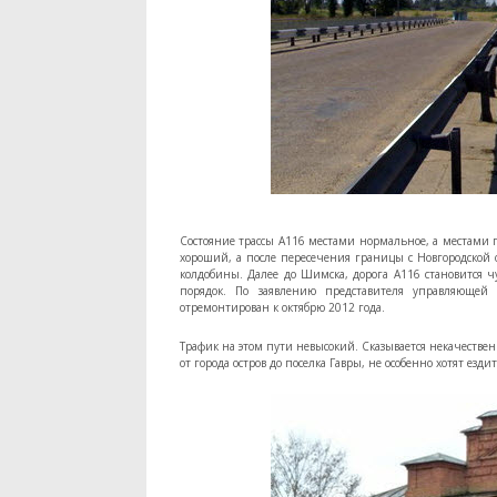
Состояние трассы А116 местами нормальное, а местами п
хороший, а после пересечения границы с Новгородской о
колдобины. Далее до Шимска, дорога А116 становится ч
порядок. По заявлению представителя управляющей
отремонтирован к октябрю 2012 года.
Трафик на этом пути невысокий. Сказывается некачествен
от города остров до поселка Гавры, не особенно хотят ездит