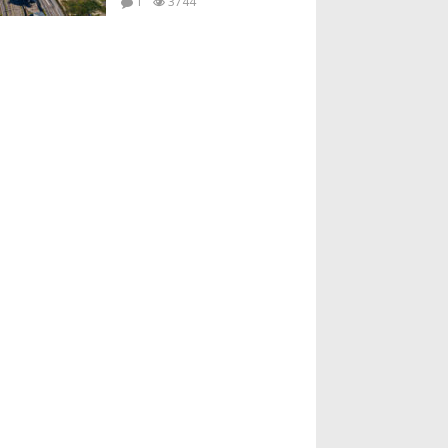
1
3744