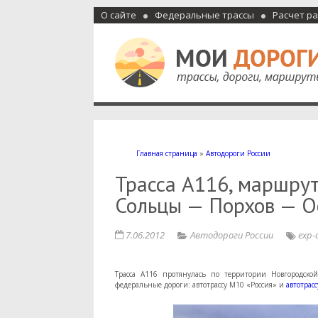
О сайте
Федеральные трассы
Расчет р
Мои дороги
Как доехать, автомобильные дороги и трассы России, м
Главная страница
»
Автодороги России
Трасса А116, маршру
Сольцы — Порхов — О
7.06.2012
Автодороги России
exp-
Трасса А116 протянулась по территории Новгородско
федеральные дороги: автотрассу М10 «Россия» и
автотрас