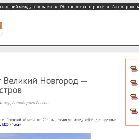
асстояний между городами
Обстановка на трассе
Автострахов
отели и гостиницы
т Великий Новгород —
стров
dorogi
,
Автодороги России
й и Псковской области на 294 км, соединяя между собой две крупные
су М20 «Псков»
.