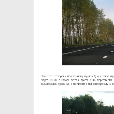
Здесь есть отворот к населенному пункту Дно, а также п
через 88 км в городе остров, трасса А116 пересекаетс
Вышгородок, трасса А116 приводит к погранпереходу Гав