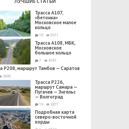
ЛУЧШИЕ СТАТЬИ
Трасса А107,
«Бетонка»
Московское малое
кольцо
16
5011
Трасса А108, МБК,
Московское
большое кольцо
7
4187
а Р208, маршрут Тамбов — Саратов
3895
Трасса Р226,
маршрут Самара —
Пугачев — Энгельс
— Волгоград
19
3877
Подробная карта
северо-восточной
хорды