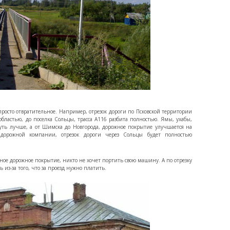
росто отвратительное. Например, отрезок дороги по Псковской территории
бластью, до поселка Сольцы, трасса А116 разбита полностью. Ямы, ухабы,
уть лучше, а от Шимска до Новгорода, дорожное покрытие улучшается на
 дорожной компании, отрезок дороги через Сольцы будет полностью
ное дорожное покрытие, никто не хочет портить свою машину. А по отрезку
ь из-за того, что за проезд нужно платить.