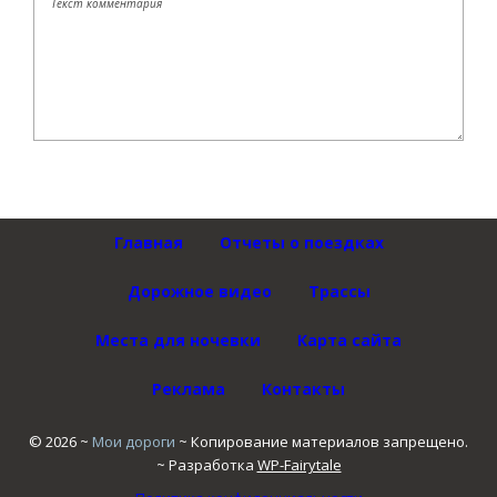
Главная
Отчеты о поездках
Дорожное видео
Трассы
Места для ночевки
Карта сайта
Реклама
Контакты
©
2026
~
Мои дороги
~ Копирование материалов запрещено.
~ Разработка
WP-Fairytale