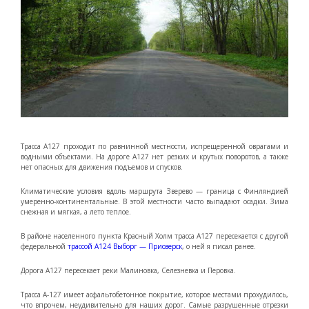
Трасса А127 проходит по равнинной местности, испрещеренной оврагами и
водными объектами. На дороге А127 нет резких и крутых поворотов, а также
нет опасных для движения подъемов и спусков.
Климатические условия вдоль маршрута Зверево — граница с Финляндией
умеренно-континентальные. В этой местности часто выпадают осадки. Зима
снежная и мягкая, а лето теплое.
В районе населенного пункта Красный Холм трасса А127 пересекается с другой
федеральной
трассой А124 Выборг — Приозерск
, о ней я писал ранее.
Дорога А127 пересекает реки Малиновка, Селезневка и Перовка.
Трасса А-127 имеет асфальтобетонное покрытие, которое местами прохудилось,
что впрочем, неудивительно для наших дорог. Самые разрушенные отрезки