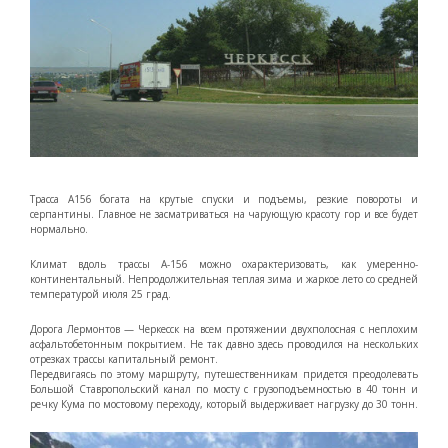
Трасса А156 богата на крутые спуски и подъемы, резкие повороты и
серпантины. Главное не засматриваться на чарующую красоту гор и все будет
нормально.
Климат вдоль трассы А-156 можно охарактеризовать, как умеренно-
континентальный. Непродолжительная теплая зима и жаркое лето со средней
температурой июля 25 град.
Дорога Лермонтов — Черкесск на всем протяжении двухполосная с неплохим
асфальтобетонным покрытием. Не так давно здесь проводился на нескольких
отрезках трассы капитальный ремонт.
Передвигаясь по этому маршруту, путешественникам придется преодолевать
Большой Ставропольский канал по мосту с грузоподъемностью в 40 тонн и
речку Кума по мостовому переходу, который выдерживает нагрузку до 30 тонн.