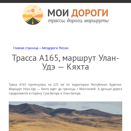
Мои дороги
Как доехать, автомобильные дороги и трассы России, мотели и гостиницы
Главная страница
»
Автодороги России
Трасса А165, маршрут Улан-
Удэ — Кяхта
Трасса А165 протянулась на 225 км по территории Республики Бурятии.
Маршрут Улан-Удэ — Кяхта идет до границы с Монголией. А дальше дорога
продолжается в сторону Сухэ-Батора и Улан-Батора.