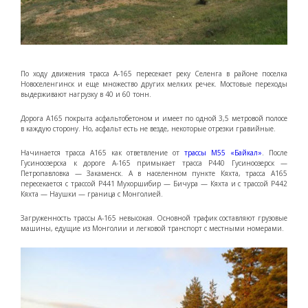
По ходу движения трасса А-165 пересекает реку Селенга в районе поселка
Новоселенгинск и еще множество других мелких речек. Мостовые переходы
выдерживают нагрузку в 40 и 60 тонн.
Дорога А165 покрыта асфальтобетоном и имеет по одной 3,5 метровой полосе
в каждую сторону. Но, асфальт есть не везде, некоторые отрезки гравийные.
Начинается трасса А165 как ответвление от
трассы М55 «Байкал»
. После
Гусиноозерска к дороге А-165 примыкает трасса Р440 Гусиноозерск —
Петропавловка — Закаменск. А в населенном пункте Кяхта, трасса А165
пересекается с трассой Р441 Мухоршибир — Бичура — Кяхта и с трассой Р442
Кяхта — Наушки — граница с Монголией.
Загруженность трассы А-165 невысокая. Основной трафик составляют грузовые
машины, едущие из Монголии и легковой транспорт с местными номерами.