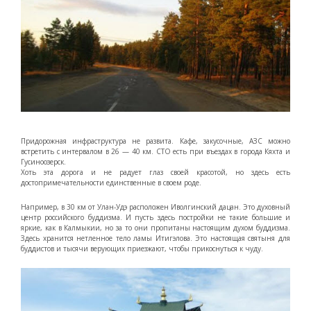
Придорожная инфраструктура не развита. Кафе, закусочные, АЗС можно
встретить с интервалом в 26 — 40 км. СТО есть при въездах в города Кяхта и
Гусиноозерск.
Хоть эта дорога и не радует глаз своей красотой, но здесь есть
достопримечательности единственные в своем роде.
Например, в 30 км от Улан-Удэ расположен Иволгинский дацан. Это духовный
центр российского буддизма. И пусть здесь постройки не такие большие и
яркие, как в Калмыкии, но за то они пропитаны настоящим духом буддизма.
Здесь хранится нетленное тело ламы Итигэлова. Это настоящая святыня для
буддистов и тысячи верующих приезжают, чтобы прикоснуться к чуду.