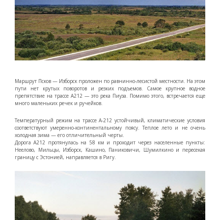
Маршрут Псков — Изборск проложен по равнинно-лесистой местности. На этом
пути нет крутых поворотов и резких подъемов. Самое крупное водное
препятствие на трассе А212 — это река Пиуза. Помимо этого, встречается еще
много маленьких речек и ручейков.
Температурный режим на трассе А-212 устойчивый, климатические условия
соответствуют умеренно-континентальному поясу. Теплое лето и не очень
холодная зима — его отличительный черты.
Дорога А212 протянулась на 58 км и проходит через населенные пункты:
Неелово, Мильцы, Изборск, Кашино, Паниковичи, Шумилкино и пересекая
границу с Эстонией, направляется в Ригу.