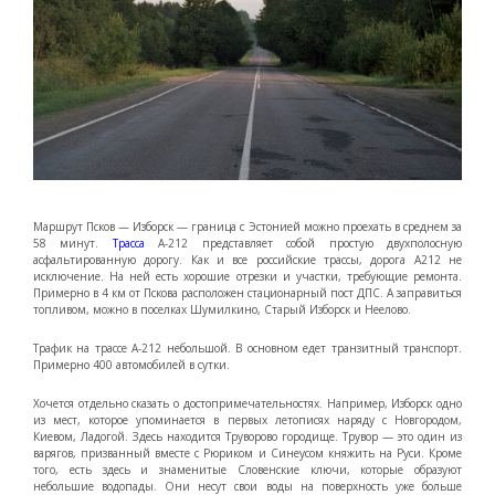
Маршрут Псков — Изборск — граница с Эстонией можно проехать в среднем за
58 минут.
Трасса
А-212 представляет собой простую двухполосную
асфальтированную дорогу. Как и все российские трассы, дорога А212 не
исключение. На ней есть хорошие отрезки и участки, требующие ремонта.
Примерно в 4 км от Пскова расположен стационарный пост ДПС. А заправиться
топливом, можно в поселках Шумилкино, Старый Изборск и Неелово.
Трафик на трассе А-212 небольшой. В основном едет транзитный транспорт.
Примерно 400 автомобилей в сутки.
Хочется отдельно сказать о достопримечательностях. Например, Изборск одно
из мест, которое упоминается в первых летописях наряду с Новгородом,
Киевом, Ладогой. Здесь находится Труворово городище. Трувор — это один из
варягов, призванный вместе с Рюриком и Синеусом княжить на Руси. Кроме
того, есть здесь и знаменитые Словенские ключи, которые образуют
небольшие водопады. Они несут свои воды на поверхность уже больше