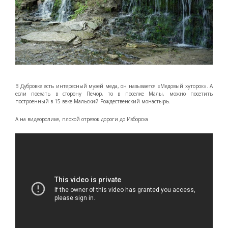
В Дубровке есть интересный музей меда, он называется «Медовый хуторок». А
если поехать в сторону Печор, то в поселке Малы, можно посетить
построенный в 15 веке Мальский Рождественский монастырь.
А на видеоролике, плохой отрезок дороги до Изборска