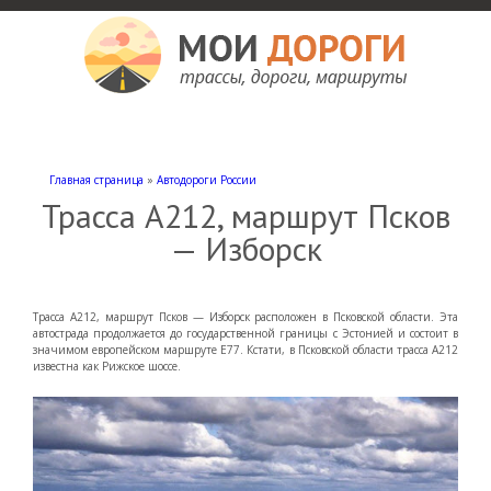
Мои дороги
Как доехать, автомобильные дороги и трассы России, мотели и гостиницы
Главная страница
»
Автодороги России
Трасса А212, маршрут Псков
— Изборск
Трасса А212, маршрут Псков — Изборск расположен в Псковской области. Эта
автострада продолжается до государственной границы с Эстонией и состоит в
значимом европейском маршруте Е77. Кстати, в Псковской области трасса А212
известна как Рижское шоссе.