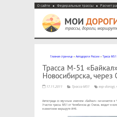
О сайте
Федеральные трассы
Расчет р
Мои дороги
Как доехать, автомобильные дороги и трассы России, м
Главная страница
»
Автодороги России
»
Трасса М51
Трасса М-51 «Байкал»
Новосибирска, через 
17.11.2011
Трасса М51
exp-dorogi
,
Автострада со звучным именем «Байкал» начинается в Ч
Участок трассы М51 от Челябинска до Омска, входит в ко
в азиатском маршруте АН6.