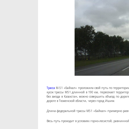
Трасса
М-51 «Байкал» проложила свой путь по территории 
кусок трассы М51 длинной в 190 км, пересекает территори
без заезда в Казахстан, можно совершить объезд по дорог
дороге в Тюменской области, через город Ишим.
Длина федеральной трассы М51 «Байкал» примерно равн
Весь путь проходит в условиях горно-лесистой, равнинной