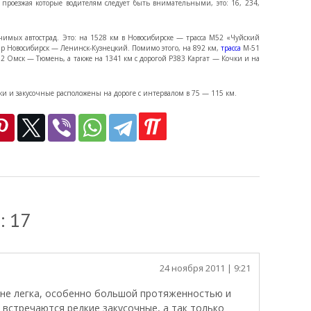
, проезжая которые водителям следует быть внимательными, это: 16, 234,
чимых автострад. Это: на 1528 км в Новосибирске — трасса М52 «Чуйский
19р Новосибирск — Ленинск-Кузнецкий. Помимо этого, на 892 км,
трасса
М-51
02 Омск — Тюмень, а также на 1341 км с дорогой Р383 Каргат — Кочки и на
ки и закусочные расположены на дороге с интервалом в 75 — 115 км.
: 17
24 ноября 2011
| 9:21
 не легка, особенно большой протяженностью и
 встречаются редкие закусочные, а так только