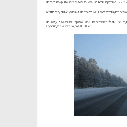
Дорога покрыта асфальтобетоном, на всем протяжении 7
Температурные условия на трассе М51 соответствуют рез
По ходу движения трасса М51 пересекает большие во
грузоподъемностью до 80000 кг.