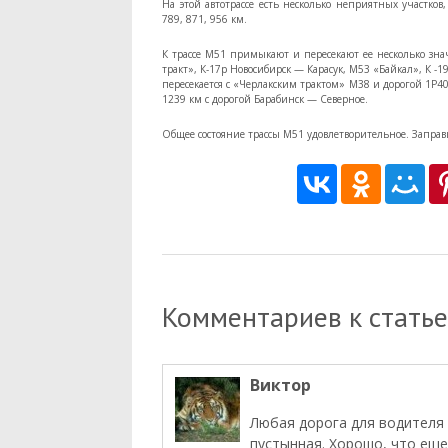
На этой автотрассе есть несколько неприятных участков
789, 871, 956 км.
К трассе М51 примыкают и пересекают ее несколько зна
тракт», К-17р Новосибирск — Карасук, М53 «Байкал», К -
пересекается с «Черлакским трактом» М38 и дорогой 1Р4
1239 км с дорогой Барабинск — Северное.
Общее состояние трассы М51 удовлетворительное. Заправ
Комментариев к статье
Виктор
Любая дорога для водителя
пустынная. Хорошо, что еще