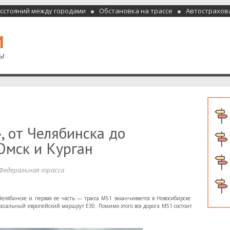
асстояний между городами
Обстановка на трассе
Автострахов
отели и гостиницы
, от Челябинска до
Омск и Курган
Федеральная трасса
елябинске и первая ее часть — трасса М51 заканчивается в Новосибирске.
лоссальный европейский маршрут Е30. Помимо этого вся дорога М51 состоит