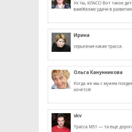
Ух ты, КЛАСС! Вот такое де
вам!Желаю удачи в развитии
Ирина
серьезная какая трасса.
Ольга Канунникова
Когда же мы с мужем поедем
хочется!
skv
Трасса М51 — та еще дорог