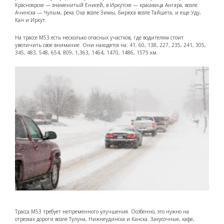
Красноярске — знаменитый Енисей, в Иркутске — красавица Ангара, возле
Ачинска — Чулым, река Ока возле Зимы, Бирюса возле Тайшета, и еще Уду,
Кан и Иркут.
На трассе М53 есть несколько опасных участков, где водителям стоит
увеличить свое внимание. Они находятся на: 41, 60, 138, 227, 235, 241, 305,
345, 483, 548, 654, 809, 1,363, 1464, 1470, 1486, 1575 км.
Трасса М53 требует непременного улучшения. Особенно, это нужно на
отрезках дороги возле Тулуна, Нижнеудинска и Канска. Закусочные, кафе,