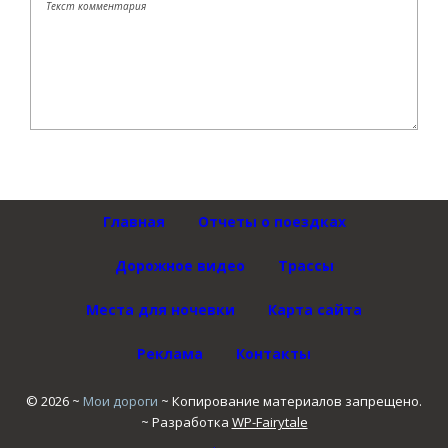
Главная
Отчеты о поездках
Дорожное видео
Трассы
Места для ночевки
Карта сайта
Реклама
Контакты
©
2026
~
Мои дороги
~ Копирование материалов запрещено.
~ Разработка
WP-Fairytale