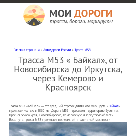
Мои дороги
Как доехать, автомобильные дороги и трассы России, мотели и гостиницы
Главная страница
»
Автодороги России
»
Трасса М53
Трасса М53 « Байкал», от
Новосибирска до Иркутска,
через Кемерово и
Красноярск
Трасса М53 «Байкал» — это средний отрезок длинного маршрута «
Байкал
»
протяженностью в 1860 км. Дорога М53 пересекает территорию Бурятии,
Красноярского края, Новосибирскую, Кемеровскую и Иркутскую области.
Весь путь трассы М53 пролегает по лесистой и равниной местности.