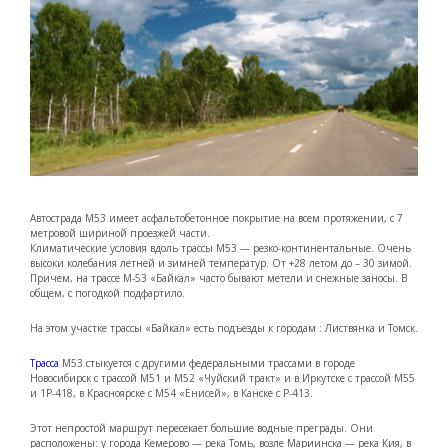
Автострада М53 имеет асфальтобетонное покрытие на всем протяжении, с 7
метровой шириной проезжей части.
Климатические условия вдоль трассы М53 — резко-континентальные. Очень
высоки колебания летней и зимней температур. От +28 летом до – 30 зимой.
Причем, на трассе М-53 «Байкал» часто бывают метели и снежные заносы. В
общем, с погодкой подфартило.
На этом участке трассы «Байкал» есть подъезды к городам : Листвянка и Томск.
Трасса
М53 стыкуется с другими федеральными трассами в городе
Новосибирск с трассой М51 и М52 «Чуйский тракт» и в Иркутске с трассой М55
и 1Р-418, в Красноярске с М54 «Енисей», в Канске с Р-413.
Этот непростой маршрут пересекает большие водные преграды. Они
расположены: у города Кемерово — река Томь, возле Мариинска — река Кия, в