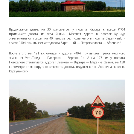
Продолжаясь далее, на 30 километре, у поселка Каскара к трассе Р404
примыкает дорога из села Янтык. Местная дорога в поселок Кунчур
ответвляется от трассы на 40 километре, после чего в поселке Заречный, к
трассе Р404 примыкает автодорога Заречный — Петропавловка — Абаевский.
После этого на 121 километре к дороге Р404 примыкает трасса местного
значения Усть-Тавда — Гилерово — Березов Яр. А на 127 км у поселка
Новоселово ответвляется дорога Плавнова — Варвара — Маранка. Затем, на 138
километре от маршрута ответвляется дорога, ведущая к пос. Аксарина через п.
Караульнояр.