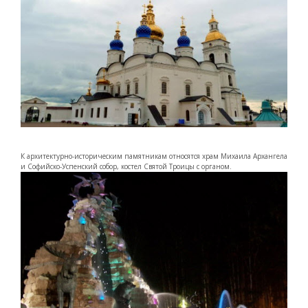
К архитектурно-историческим памятникам относятся храм Михаила Архангела
и Софийско-Успенский собор, костел Святой Троицы с органом.