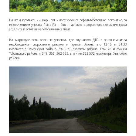
На всем протяжении маршрут имеет хорошее асфальтобетонное покрытие, за
исключением участка Пыть-Ях — Уват, где вместо дорожного покрытия куски
асфальта и остатки железобетонных плит.
На маршруте есть опасные участки, где случаются ДТП в основном из-за
несоблюдения скоростного режима и правил обгона, это 12-16 и 31-33
километр в Тюменском районе, 79-99 в Ярковском районе, 176-178 и 254 км
Тобольского района и 348- 355, 362-363, а так же 522-532 километры Уватского
района.