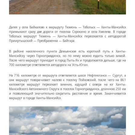
Далее у села Байкалово к маршруту Тюмень — Тобольск — Ханты-Мансийск
примыкают сразу две дороги от поселка Сорокино и села Хмелева. В городе
Тобольск маршрут Тюмень — Ханты-Мансийск пересекается с автодорогой
Прииртышский — Преображенка — Байгара.
В районе населенного пункта Демьянское есть короткий путь к Ханты-
Мансийску через Горноправдинск, но по нему можно ездить только зимой.
После чего маршрут приходит в город Пыть-Ях и продолжается дальше, где на
700 километре ответвляется автодорога на Усть-Юган.
На 716 километре от маршрута ответвляется шоссе Нефтеюганск — Сургут, а
сам маршрут поворачивает налево к поселку Пойковский, после чего на 861
километре маршрут пересекает зимник, идущий с севера на юг Ханты-
Мансийского Автономного Округа в поселок Горноправдинск, длинною 250 км
и позволяющий значительно сократить расстояние и время. Заканчивается
маршрут в городе Ханты-Мансийск.