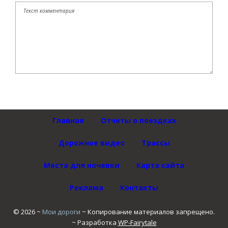
Главная
Отчеты о поездках
Дорожное видео
Трассы
Места для ночевки
Карта сайта
Реклама
Контакты
©
2026
~
Мои дороги
~ Копирование материалов запрещено.
~ Разработка
WP-Fairytale