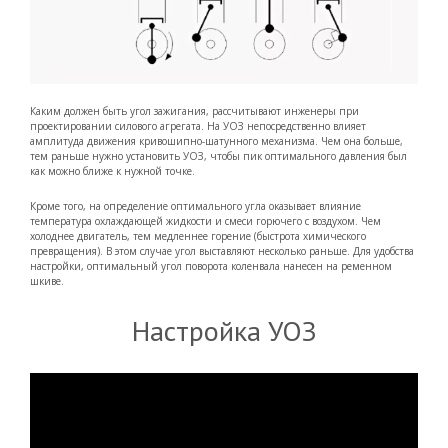
Каким должен быть угол зажигания, рассчитывают инженеры при
проектировании силового агрегата. На УОЗ непосредственно влияет
амплитуда движения кривошипно-шатунного механизма. Чем она больше,
тем раньше нужно установить УОЗ, чтобы пик оптимального давления был
как можно ближе к нужной точке.
Кроме того, на определение оптимального угла оказывает влияние
температура охлаждающей жидкости и смеси горючего с воздухом. Чем
холоднее двигатель, тем медленнее горение (быстрота химического
превращения). В этом случае угол выставляют несколько раньше. Для удобства
настройки, оптимальный угол поворота коленвала нанесен на ременном
шкиве.
Настройка УОЗ