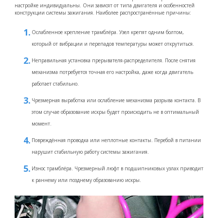
настройке индивидуальны. Они зависят от типа двигателя и особенностей
конструкции системы зажигания. Наиболее распространённые причины:
Ослабленное крепление трамблёра. Узел крепят одним болтом,
который от вибрации и перепадов температуры может открутиться.
Неправильная установка прерывателя-распределителя. После снятия
механизма потребуется точная его настройка, даже когда двигатель
работает стабильно.
Чрезмерная выработка или ослабление механизма разрыва контакта. В
этом случае образование искры будет происходить не в оптимальный
момент.
Повреждённая проводка или неплотные контакты. Перебой в питании
нарушит стабильную работу системы зажигания.
Износ трамблёра. Чрезмерный люфт в подшипниковых узлах приводит
к раннему или позднему образованию искры.