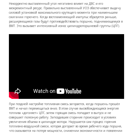
Некорректно выставленный угол негативно влияет на ДВС и его
межремонтный ресурс. Правильно выставленный УОЗ обеспечивает выдачу
силовой установкой максимального крутящего момента при наименьшем
сжигании горючего. Когда воспламеняющий импульс образуется раньше,
расширяющиеся газы будут противодействовать поршню, поднимающемуся в
ВМТ. Это вызывает интенсивный износ цилиндропоршневой группы (ЦПГ).
При поздней настройке топливная смесь загорается, когда поршень прошёл
ВМТ и начал перемещаться вниз. В этом случае высвобождающаяся энергия
топлива «догоняет» ЦПГ, затем горящая смесь попадает в выпуск и не
совершает полезную работу. Запоздавшее сгорание происходит в условиях
увеличения объема в цилиндре мотора. Нарушается сам процесс горения
топливно-воздушной смеси, которая догорает во время рабочего хода поршня,
что сказывается на потере мощности, снижении экономичности и появлении