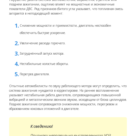
позднем зажигании, ощутимо влияет на мощностные и экономичные
показатели ДВС. Ряд признаков сбитого угла указывает, что топливная смесь
загорается в неподходящий момент:
Снижение мощности и приемистости, двигатель неспособен
обеспечить быстрое ускорение.
Увеличение расхода горючего.
Затруднённый запуск мотора.
Нестабильные холостые обороты.
Перегрев двигателя.
Опытные автомобилисты по звуку работающего мотора могут определить, что
система зажигания нуждается в корректировке. На раннее воспламенение
указывает нестабильная работа двигателя, сопровождающаяся повышенной
вибрацией и металлическим звонким звуком, исходящим от блока цилиндров.
Позднее зажигание сопровождается снижением мощности, перегревом и
образованием коксовых отложений в двигателе.
К сведению!
Признаки неправильно выставленного УОЗ