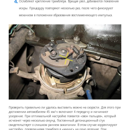
Ослабляют крепление трамблёра. Вращая узел, добиваются появления
искры. Процедуру повторяют несколько раз, после чего фиксируют
механизм в положении образования воспламеняющего импульса.
Проверить правильно ли удалось выставить можно на скорости. Для этого при
достижении автомобилем 45 км/ч включают 4 передачу и начинают
ускорение. При оптимальной настройке появится «звон пальцев», который
исчезнет через несколько секунд. Постоянный детонационный стук
свидетельствует о слишком раннем зажигании. В этом случае корректируют
настройку, проворачивая трамблер в «минус» на одно деление. При