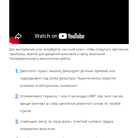
Для выставления угла потребуется гаечный ключ, чтобы открутить крепление
трамблёра, вороток для вращения коленвала и свечу зажигания.
Последовательность выполнения работы:
Двигатель глушат, машину фиксируют ручным тормозом или
подкладывают под колёса фиксаторы. Переключатель скоростей
оставляют в нейтральном положении.
Устанавливают поршень 1 или 4 цилиндра в ВМТ при такте сжатия,
вращая коленвал за гайку крепления ременного шкива по часовой
стрелке.
Совмещают метку на торце диска с отметкой нулевого градуса
опережения зажигания.