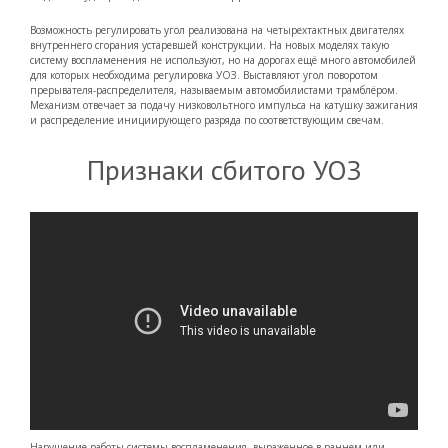
Возможность регулировать угол реализована на четырехтактных двигателях
внутреннего сгорания устаревшей конструкции. На новых моделях такую
систему воспламенения не используют, но на дорогах ещё много автомобилей
для которых необходима регулировка УОЗ. Выставляют угол поворотом
прерывателя-распределителя, называемым автомобилистами трамблёром.
Механизм отвечает за подачу низковольтного импульса на катушку зажигания
и распределение инициирующего разряда по соответствующим свечам.
Признаки сбитого УОЗ
Нарушение работы системы воспламенения, выраженное в раннем или