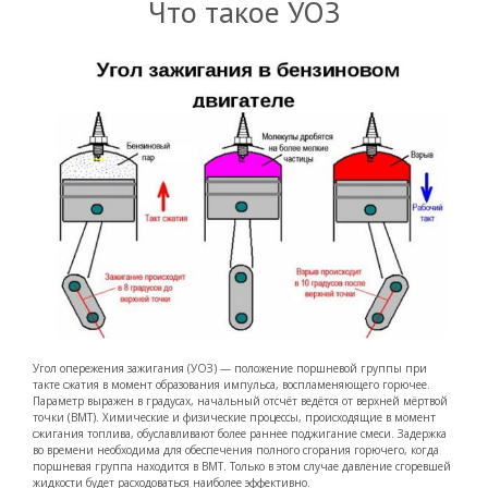
Что такое УОЗ
Угол опережения зажигания (УОЗ) — положение поршневой группы при
такте сжатия в момент образования импульса, воспламеняющего горючее.
Параметр выражен в градусах, начальный отсчёт ведётся от верхней мёртвой
точки (ВМТ). Химические и физические процессы, происходящие в момент
сжигания топлива, обуславливают более раннее поджигание смеси. Задержка
во времени необходима для обеспечения полного сгорания горючего, когда
поршневая группа находится в ВМТ. Только в этом случае давление сгоревшей
жидкости будет расходоваться наиболее эффективно.