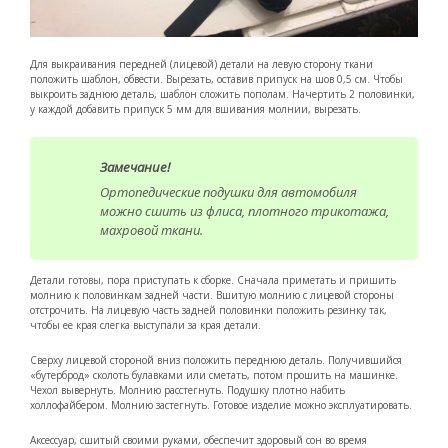
Для выкраивания передней (лицевой) детали на левую сторону ткани
положить шаблон, обвести. Вырезать, оставив припуск на шов 0,5 см. Чтобы
выкроить заднюю деталь, шаблон сложить пополам. Начертить 2 половинки,
у каждой добавить припуск 5 мм для вшивания молнии, вырезать.
Замечание!
Ортопедические подушки для автомобиля
можно сшить из флиса, плотного трикотажа,
махровой ткани.
Детали готовы, пора приступать к сборке. Сначала приметать и пришить
молнию к половинкам задней части. Вшитую молнию с лицевой стороны
отстрочить. На лицевую часть задней половинки положить резинку так,
чтобы ее края слегка выступали за края детали.
Сверху лицевой стороной вниз положить переднюю деталь. Получившийся
«бутерброд» сколоть булавками или сметать, потом прошить на машинке.
Чехол вывернуть. Молнию расстегнуть. Подушку плотно набить
холлофайбером. Молнию застегнуть. Готовое изделие можно эксплуатировать.
Аксессуар, сшитый своими руками, обеспечит здоровый сон во время