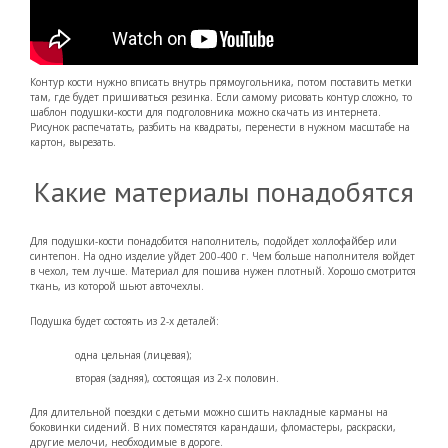
Контур кости нужно вписать внутрь прямоугольника, потом поставить метки
там, где будет пришиваться резинка. Если самому рисовать контур сложно, то
шаблон подушки-кости для подголовника можно скачать из интернета.
Рисунок распечатать, разбить на квадраты, перенести в нужном масштабе на
картон, вырезать.
Какие материалы понадобятся
Для подушки-кости понадобится наполнитель, подойдет холлофайбер или
синтепон. На одно изделие уйдет 200-400 г. Чем больше наполнителя войдет
в чехол, тем лучше. Материал для пошива нужен плотный. Хорошо смотрится
ткань, из которой шьют авточехлы.
Подушка будет состоять из 2-х деталей:
одна цельная (лицевая);
вторая (задняя), состоящая из 2-х половин.
Для длительной поездки с детьми можно сшить накладные карманы на
боковинки сидений. В них поместятся карандаши, фломастеры, раскраски,
другие мелочи, необходимые в дороге.