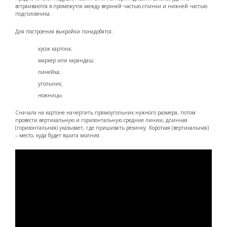
встраиваются в промежуток между верхней частью спинки и нижней частью
подголовника.
Для построения выкройки понадобятся:
кусок картона;
маркер или карандаш;
линейка;
угольник;
ножницы.
Сначала на картоне начертить прямоугольник нужного размера, потом
провести вертикальную и горизонтальную средние линии, длинная
(горизонтальная) указывает, где пришивать резинку. Короткая (вертикальная)
– место, куда будет вшита молния.