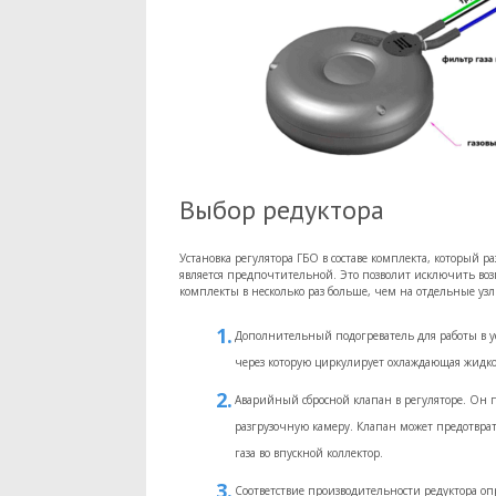
Выбор редуктора
Установка регулятора ГБО в составе комплекта, который р
является предпочтительной. Это позволит исключить во
комплекты в несколько раз больше, чем на отдельные узлы
Дополнительный подогреватель для работы в усл
через которую циркулирует охлаждающая жидко
Аварийный сбросной клапан в регуляторе. Он 
разгрузочную камеру. Клапан может предотвра
газа во впускной коллектор.
Соответствие производительности редуктора о