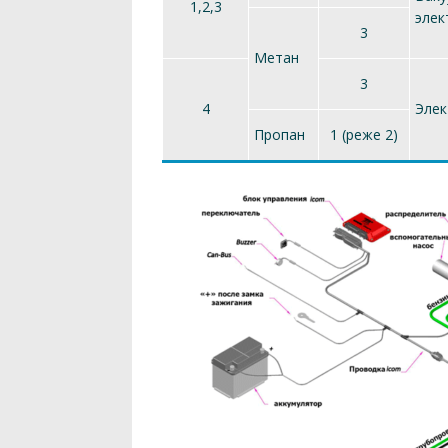
1,2,3
элек
3
Метан
3
4
Эле
Пропан
1 (реже 2)