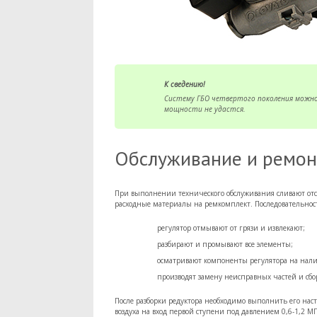
К сведению!
Систему ГБО четвертого поколения можн
мощности не удастся.
Обслуживание и ремон
При выполнении технического обслуживания сливают отс
расходные материалы на ремкомплект. Последовательно
регулятор отмывают от грязи и извлекают;
разбирают и промывают все элементы;
осматривают компоненты регулятора на нал
производят замену неисправных частей и сбо
После разборки редуктора необходимо выполнить его нас
воздуха на вход первой ступени под давлением 0,6-1,2 МП