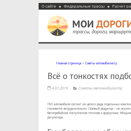
О сайте
Федеральные трассы
Расчет р
Мои дороги
Как доехать, автомобильные дороги и трассы России, м
Главная страница
»
Советы автомобилисту
Всё о тонкостях подб
4.07.2019
Советы автомобилисту
ГБО автомобиля состоит из целого ряда отдельных компо
становится затруднительно. Газовый редуктор – не исклю
бесперебойное поступление топлива к форсункам. Мощнос
регулятора.