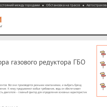
асстояний между городами
Обстановка на трассе
Автострахов
отели и гостиницы
ора газового редуктора ГБО
нентов. Все они производятся разными компаниями, и выбрать бренд
чение. К нему предъявляют особые требования, ведь он обеспечивает
ть двигателя – главный фактор для определения основных характеристик