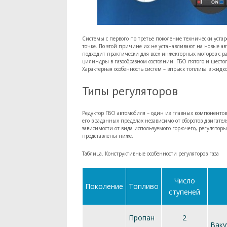
Системы с первого по третье поколение технически устаре
точке. По этой причине их не устанавливают на новые 
подходит практически для всех инжекторных моторов с р
цилиндры в газообразном состоянии. ГБО пятого и шест
Характерная особенность систем – впрыск топлива в жидк
Типы регуляторов
Редуктор ГБО автомобиля – один из главных компоненто
его в заданных пределах независимо от оборотов двигател
зависимости от вида используемого горючего, регулято
представлены ниже.
Таблица. Конструктивные особенности регуляторов газа
Число
Поколение
Топливо
ступеней
Пропан
2
Ваку