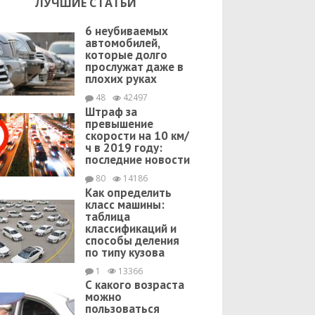
ЛУЧШИЕ СТАТЬИ
6 неубиваемых
автомобилей,
которые долго
прослужат даже в
плохих руках
48
42497
Штраф за
превышение
скорости на 10 км/
ч в 2019 году:
последние новости
80
14186
Как определить
класс машины:
таблица
классификаций и
способы деления
по типу кузова
1
13366
С какого возраста
можно
пользоваться