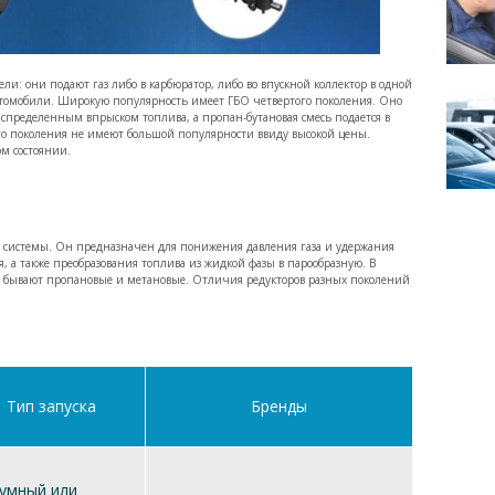
ли: они подают газ либо в карбюратор, либо во впускной коллектор в одной
автомобили. Широкую популярность имеет ГБО четвертого поколения. Оно
аспределенным впрыском топлива, а пропан-бутановая смесь подается в
ого поколения не имеют большой популярности ввиду высокой цены.
ом состоянии.
в системы. Он предназначен для понижения давления газа и удержания
я, а также преобразования топлива из жидкой фазы в парообразную. В
ры бывают пропановые и метановые. Отличия редукторов разных поколений
Тип запуска
Бренды
умный или