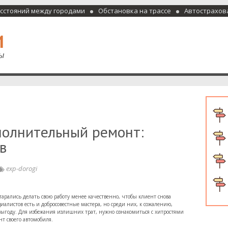
асстояний между городами
Обстановка на трассе
Автострахов
отели и гостиницы
полнительный ремонт:
в
exp-dorogi
тарались делать свою работу менее качественно, чтобы клиент снова
иалистов есть и добросовестные мастера, но среди них, к сожалению,
году. Для избежания излишних трат, нужно ознакомиться с хитростями
т своего автомобиля.