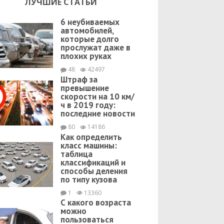
ЛУЧШИЕ СТАТЬИ
6 неубиваемых
автомобилей,
которые долго
прослужат даже в
плохих руках
48
42497
Штраф за
превышение
скорости на 10 км/
ч в 2019 году:
последние новости
80
14186
Как определить
класс машины:
таблица
классификаций и
способы деления
по типу кузова
1
13360
С какого возраста
можно
пользоваться