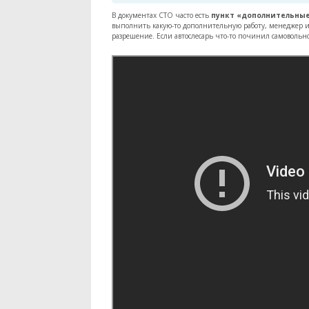
В документах СТО часто есть
пункт «дополнительные
выполнить какую-то дополнительную работу, менеджер и
разрешение. Если автослесарь что-то починил самовольно, 