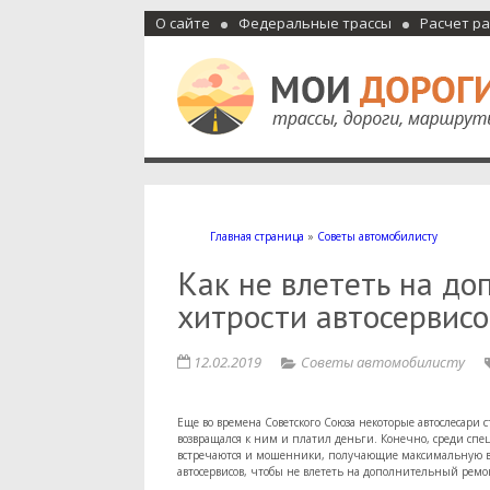
О сайте
Федеральные трассы
Расчет р
Мои дороги
Как доехать, автомобильные дороги и трассы России, м
Главная страница
»
Советы автомобилисту
Как не влететь на до
хитрости автосервисо
12.02.2019
Советы автомобилисту
Еще во времена Советского Союза некоторые автослесари с
возвращался к ним и платил деньги. Конечно, среди спец
встречаются и мошенники, получающие максимальную вы
автосервисов, чтобы не влететь на дополнительный ремон