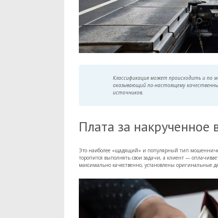
Классификация может происходить и по м
оказывающий по-настоящему качественные
источников.
Плата за накрученное 
Это наиболее «щадящий» и популярный тип мошенничеств
торопится выполнять свои задачи, а клиент — оплачивает
максимально качественно, установлены оригинальные дет