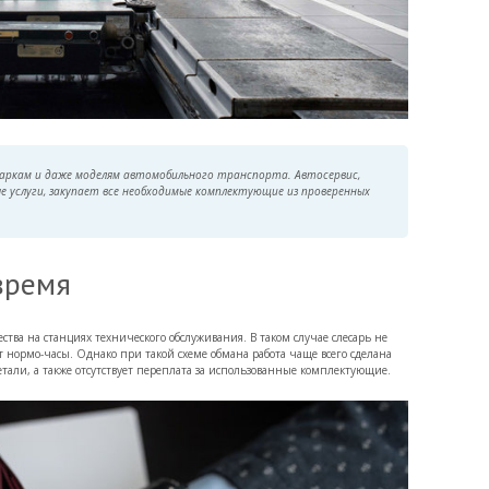
аркам и даже моделям автомобильного транспорта. Автосервис,
 услуги, закупает все необходимые комплектующие из проверенных
время
а на станциях технического обслуживания. В таком случае слесарь не
 нормо-часы. Однако при такой схеме обмана работа чаще всего сделана
али, а также отсутствует переплата за использованные комплектующие.