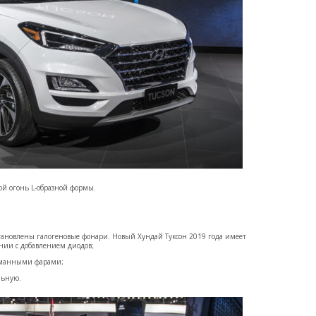
вой огонь L-образной формы.
ановлены галогеновые фонари. Новый Хундай Туксон 2019 года имеет
нии с добавлением диодов;
уманными фарами;
льную.