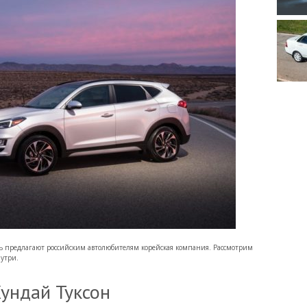
ь предлагают российским автолюбителям корейская компания. Рассмотрим
утри.
ундай Туксон