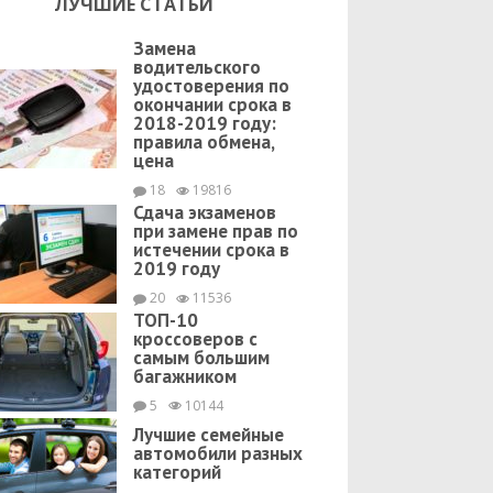
ЛУЧШИЕ СТАТЬИ
Замена
водительского
удостоверения по
окончании срока в
2018-2019 году:
правила обмена,
цена
18
19816
Сдача экзаменов
при замене прав по
истечении срока в
2019 году
20
11536
ТОП-10
кроссоверов с
самым большим
багажником
5
10144
Лучшие семейные
автомобили разных
категорий