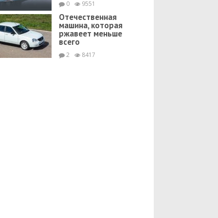
0
9551
Отечественная
машина, которая
ржавеет меньше
всего
2
8417