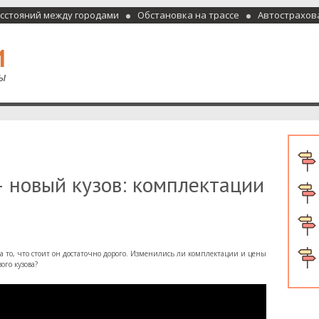
асстояний между городами
Обстановка на трассе
Автострахов
отели и гостиницы
 новый кузов: комплектации
а то, что стоит он достаточно дорого. Изменились ли комплектации и цены
ого кузова?