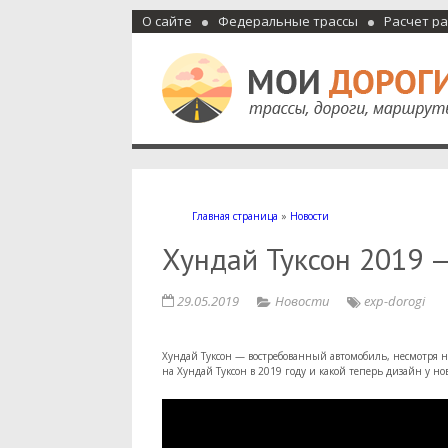
О сайте
Федеральные трассы
Расчет р
Мои дороги
Как доехать, автомобильные дороги и трассы России, м
Главная страница
»
Новости
Хундай Туксон 2019 —
29.05.2019
Новости
exp-dorogi
Хундай Туксон — востребованный автомобиль, несмотря н
на Хундай Туксон в 2019 году и какой теперь дизайн у нов