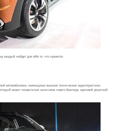
у каждый найдет для себя то, что нравится.
телей автомобилями, имеющими высокие технические характеристики.
 который может похвастаться наличием нового бампера, красивой решеткой