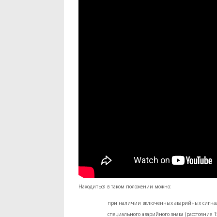
Находиться в таком положении можно:
при наличии включенных аварийных сигнал
специального аварийного знака (расстояние 1