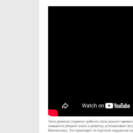
Часто разметка стирается, особенно после зимнего време
намеренно убирают знаки и разметку, устанавливают загр
безопасными. Это происходит по причине нарушения скор