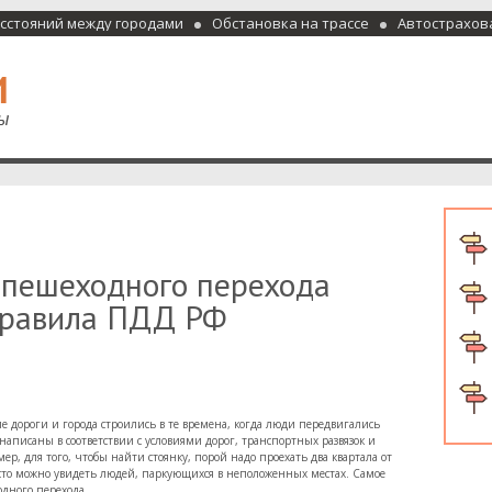
асстояний между городами
Обстановка на трассе
Автострахов
отели и гостиницы
о пешеходного перехода
правила ПДД РФ
 дороги и города строились в те времена, когда люди передвигались
написаны в соответствии с условиями дорог, транспортных развязок и
ер, для того, чтобы найти стоянку, порой надо проехать два квартала от
асто можно увидеть людей, паркующихся в неположенных местах. Самое
одного перехода.