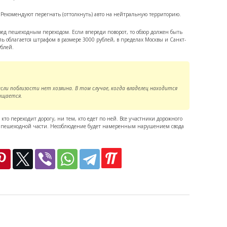
 Рекомендуют перегнать (оттолкнуть) авто на нейтральную территорию.
ред пешеходным переходом. Если впереди поворот, то обзор должен быть
ь облагается штрафом в размере 3000 рублей, в пределах Москвы и Санкт-
ублей.
ли поблизости нет хозяина. В том случае, когда владелец находится
ращается.
 кто переходит дорогу, ни тем, кто едет по ней. Все участники дорожного
и пешеходной части. Несоблюдение будет намеренным нарушением свода