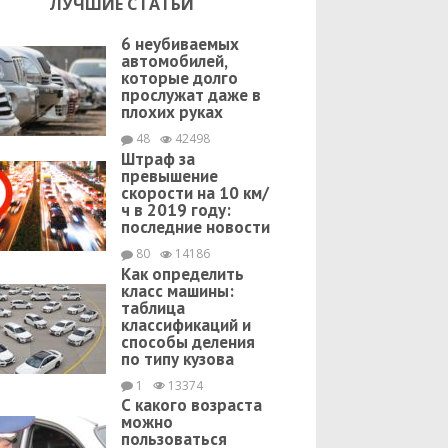
ЛУЧШИЕ СТАТЬИ
6 неубиваемых
автомобилей,
которые долго
прослужат даже в
плохих руках
48
42498
Штраф за
превышение
скорости на 10 км/
ч в 2019 году:
последние новости
80
14186
Как определить
класс машины:
таблица
классификаций и
способы деления
по типу кузова
1
13374
С какого возраста
можно
пользоваться