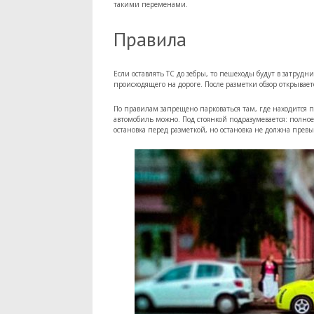
такими переменами.
Правила
Если оставлять ТС до зебры, то пешеходы будут в затруд
происходящего на дороге. После разметки обзор открывает
По правилам запрещено парковаться там, где находится п
автомобиль можно. Под стоянкой подразумевается: полно
остановка перед разметкой, но остановка не должна пре