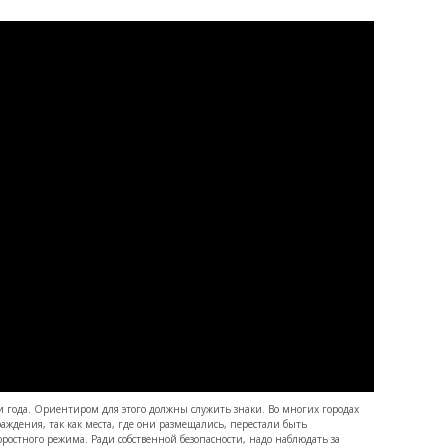
ни года. Ориентиром для этого должны служить знаки. Во многих городах
аждения, так как места, где они размещались, перестали быть
остного режима. Ради собственной безопасности, надо наблюдать за