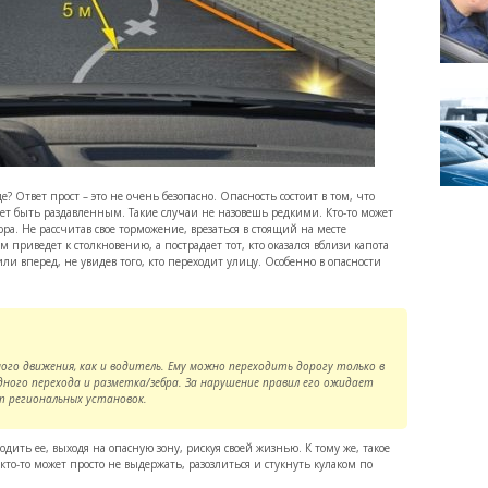
 Ответ прост – это не очень безопасно. Опасность состоит в том, что
ует быть раздавленным. Такие случаи не назовешь редкими. Кто-то может
юра. Не рассчитав свое торможение, врезаться в стоящий на месте
приведет к столкновению, а пострадает тот, кто оказался вблизи капота
ли вперед, не увидев того, кто переходит улицу. Особенно в опасности
го движения, как и водитель. Ему можно переходить дорогу только в
дного перехода и разметка/зебра. За нарушение правил его ожидает
 региональных установок.
одить ее, выходя на опасную зону, рискуя своей жизнью. К тому же, такое
то-то может просто не выдержать, разозлиться и стукнуть кулаком по