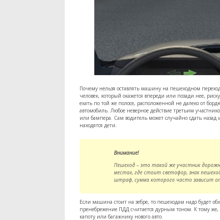
Почему нельзя оставлять машину на пешеходном переходе?
человек, который окажется впереди или позади нее, риск
ехать по той же полосе, расположенной не далеко от борд
автомобиль. Любое неверное действие третьим участником 
или бампера. Сам водитель может случайно сдать назад и
находятся дети.
Внимание!
Пешеход – это такой же участник дорожно
местах, где стоит светофор, знак пешехо
штраф, сумма которого часто зависит от
Если машина стоит на зебре, то пешеходам надо будет обх
пренебрежение ПДД считается дурным тоном. К тому же, к
капоту или багажнику нового авто.