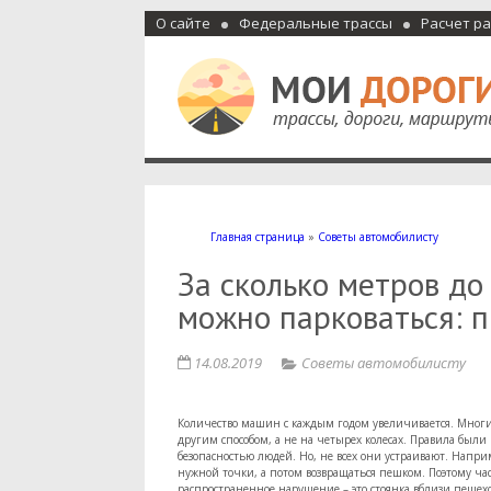
О сайте
Федеральные трассы
Расчет р
Мои дороги
Как доехать, автомобильные дороги и трассы России, м
Главная страница
»
Советы автомобилисту
За сколько метров д
можно парковаться: 
14.08.2019
Советы автомобилисту
Количество машин с каждым годом увеличивается. Многие
другим способом, а не на четырех колесах. Правила были 
безопасностью людей. Но, не всех они устраивают. Наприм
нужной точки, а потом возвращаться пешком. Поэтому ч
распространенное нарушение – это стоянка вблизи пешех