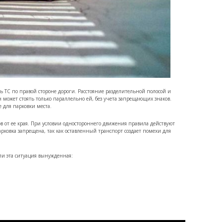
ть ТС по правой стороне дороги. Расстояние разделительной полосой и
может стоять только параллельно ей, без учета запрещающих знаков.
 для парковки места.
ов от ее края. При условии одностороннего движения правила действуют
парковка запрещена, так как оставленный транспорт создает помехи для
сли эта ситуация вынужденная: