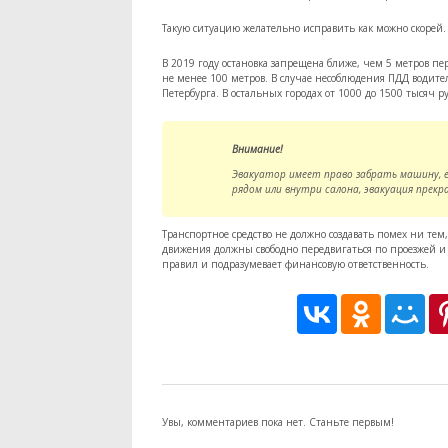
Такую ситуацию желательно исправить как можно скорей.
В 2019 году остановка запрещена ближе, чем 5 метров пе
не менее 100 метров. В случае несоблюдения ПДД водител
Петербурга. В остальных городах от 1000 до 1500 тысяч р
Внимание!
Эвакуатор имеет право забрать машину, ес
рядом или внутри салона, эвакуация прек
Транспортное средство не должно создавать помех ни тем,
движения должны свободно передвигаться по проезжей 
правил и подразумевает финансовую ответственность.
Увы, комментариев пока нет. Станьте первым!