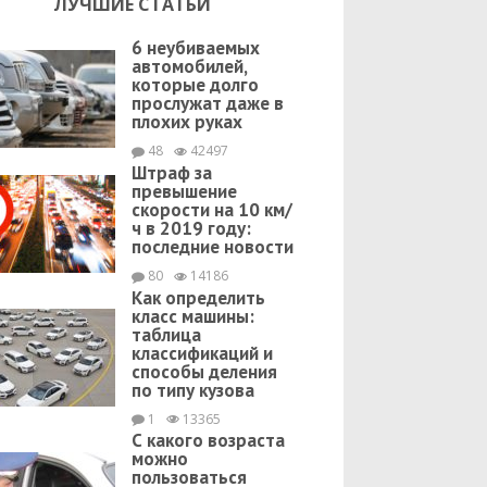
ЛУЧШИЕ СТАТЬИ
6 неубиваемых
автомобилей,
которые долго
прослужат даже в
плохих руках
48
42497
Штраф за
превышение
скорости на 10 км/
ч в 2019 году:
последние новости
80
14186
Как определить
класс машины:
таблица
классификаций и
способы деления
по типу кузова
1
13365
С какого возраста
можно
пользоваться