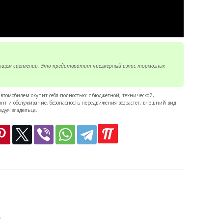
ющем сцеплении. Это предотвратит чрезмерный износ тормозных
 автомобилем окупит себя полностью: с бюджетной, технической,
онт и обслуживание, безопасность передвижения возрастет, внешний вид
адуя владельца.