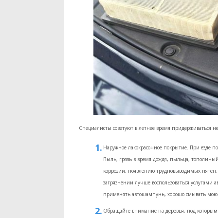
Специалисты советуют в летнее время придерживаться не
Наружное лакокрасочное покрытие. При езде появ
Пыль, грязь в время дождя, пыльца, тополиный
коррозии, появлению трудновыводимых пятен.
загрязнении лучше воспользоваться услугами 
применять автошампунь, хорошо смывать моюще
Обращайте внимание на деревья, под которыми