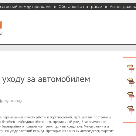
асстояний между городами
Обстановка на трассе
Автострахов
отели и гостиницы
 уходу за автомобилем
exp-dorogi
е перемещение к месту работы и обратно домой, путешествия по стране и
а без сбоев, необходимо обеспечить правильный уход. В зависимости от
ия безаварийного пользования транспортным средством. Между летним и
ы по уходу в летний период. Претворив их в жизнь, автовладелец сократит