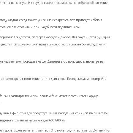
е пятна на корпусе. Их трудно вывести, возможно, потребуется обновление
году жидкая среда может усиленно испаряться, что приведет к сбою в
 уровнем электролита и при надобности подливать его.
 тормозной жидкости, перегрев колодок и дисков. Для сохранности функции
кость при сроке эксплуатации транспортного средства более двух лет и
ом желательно проводить чаще. Делается это с помощью манометра на
то предотвратит появление течи в двигателе. Перед выездом проверяйте
 бензин расширяется и при полном баке может просочиться наружу.
.
здушный фильтры для предотвращения попадания уличной пыли в салон.
ндуется его менять через каждые 600-800 км.
ая доска может начать плавиться. Это может случиться с автомобилями из