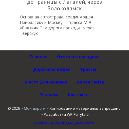
до границы с Латвией, через
Волоколамск
Основная автострада, соединяющая
Прибалтику и Москву — трасса М-9
«Балтия». Эта дорога проходит через
Тверскую ...
Главная
Отчеты о поездках
Дорожное видео
Трассы
Места для ночевки
Карта сайта
Реклама
Контакты
©
2026
~
Мои дороги
~ Копирование материалов запрещено.
~ Разработка
WP-Fairytale
Политика конфиденциальности