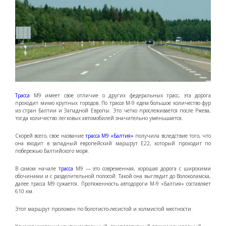
Трасса
М9 имеет свое отличие о других федеральных трасс, эта дорога
проходит мимо крупных городов. По трассе М-9 едем большое количество фур
из стран Балтии и Западной Европы. Это четко прослеживается после Ржева,
тогда количество легковых автомобилей значительно уменьшается.
Скорей всего, свое название
трасса М9 «Балтия»
получила вследствие того, что
она входит в западный европейский маршрут Е22, который проходит по
побережью Балтийского моря.
В самом начале
трасса
М9 — это современная, хорошая дорога с широкими
обочинами и с разделительной полосой. Такой она выглядит до Волоколамска,
далее трасса М9 сужается. Протяженность автодороги М-9 «Балтия» составляет
610 км.
Этот маршрут проложен по болотисто-лесистой и холмистой местности.