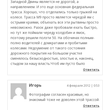
Западной Двины является не дорогой, а
направлением. И это еще основная федеральная
трасса. Хорошо, что отделались только грыжей на
колесе. Трасса М9 просто является чередой ям с
острыми краями, объехать все эти рытвины просто
невозможно. Разок даже пробовали ехать быстро,
но тут же поймали череду колдобин и ямок,
поэтому решили ползти 50. На обочинах полным-
полно водителей с домкратами и пробитыми
колесами. Недоумение от такого состояния
дорожного покрытия на большом участке
сменялось безысходностью, злостью и, наконец,
стыдом за нашу власть.Чтоб им пусто было
Ответить
Игорь
4 февраля 2012
| 0:53
Фотографии согласен красивые, но
знакомый тоже не доволен этой трассой.
Ответить