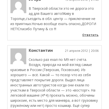
В Тверской области это не дорога-это
ад для Вашего авто!Живу в
Торопце,cъездить в обл. центр — приключение не
из приятных.Ночью вообще ехать опасно,ДОРОГИ
НЕТ!Спасибо Путину & co !!!
Ответить
Константин
21 апреля 2012
| 20:06
Сколько раз ехал по М9 нет счёта.
Воздух, природа на мой взгляд самые
красивые в России (Тверская, Псковская). Из
хорошего — всё. Какой — то позор что из себя
представляет покрытие дороги. Выдел лица
иностранных автотуристов когда они ехали по
участкам в Тверской области — это «восторг». На
легковой машине (4*4) проехать можно, обочины
широкоие, есть место для маневра, а вот грузовику
(гружёному или нет) просто кошмар. Ещё супер