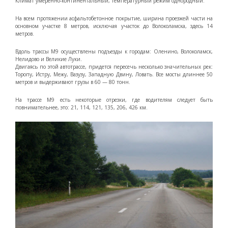
Климат умеренно-континентальный, температурный режим однородный.
На всем протяжении асфальтобетонное покрытие, ширина проезжей части на
основном участке 8 метров, исключая участок до Волоколамска, здесь 14
метров.
Вдоль трассы М9 осуществлены подъезды к городам: Оленино, Волоколамск,
Нелидово и Великие Луки.
Двигаясь по этой автотрассе, придется пересечь несколько значительных рек:
Торопу, Истру, Межу, Вазузу, Западную Двину, Ловать. Все мосты длиннее 50
метров и выдерживают грузы в 60 — 80 тонн.
На трассе М9 есть некоторые отрезки, где водителям следует быть
повнимательнее, это: 21, 114, 121, 135, 206, 426 км.