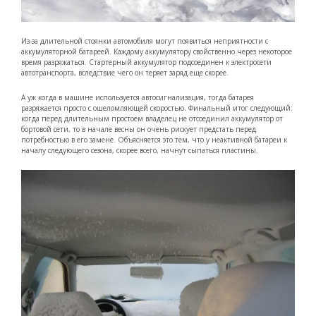
Из-за длительной стоянки автомобиля могут появиться неприятности с
аккумуляторной батареей. Каждому аккумулятору свойственно через некоторое
время разряжаться. Стартерный аккумулятор подсоединен к электросети
автотранспорта, вследствие чего он теряет заряд еще скорее.
А уж когда в машине используется автосигнализация, тогда батарея
разряжается просто с ошеломляющей скоростью. Финальный итог следующий:
когда перед длительным простоем владелец не отсоединил аккумулятор от
бортовой сети, то в начале весны он очень рискует предстать перед
потребностью в его замене. Объясняется это тем, что у неактивной батареи к
началу следующего сезона, скорее всего, начнут сыпаться пластины.