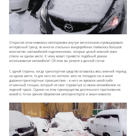
Открытие оплачиваемых автопарковок внутри мегаполисов спровоцировало
интересный тренд: во многих спальных микрорайонах появилось большое
количество «автомобилей-подснежников», которые целый зимний сезон
стояли на одном месте. К чему может привести подобный режим
использования автомобиля? Об этом вы узнаете в данной статье.
С одной стороны, когда транспортное средство оставалось весь зимний период
на одном месте, то для него это неплохо: авто не попадало ни в какие
дорожно-транспортные происшествия – в него не врезался какой-либо
отчаянный гонщик, который не смог справиться со своим автомобилем на
ледяной трассе. Однако на этом преимущества длительного простаивания
зимой (с точки зрения сбережения автотранспорта) и заканчиваются.