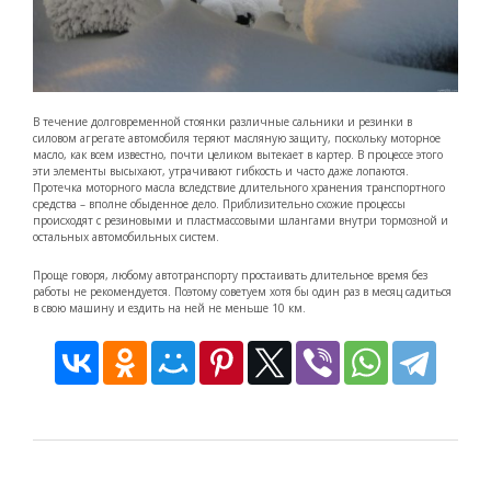
В течение долговременной стоянки различные сальники и резинки в
силовом агрегате автомобиля теряют масляную защиту, поскольку моторное
масло, как всем известно, почти целиком вытекает в картер. В процессе этого
эти элементы высыхают, утрачивают гибкость и часто даже лопаются.
Протечка моторного масла вследствие длительного хранения транспортного
средства – вполне обыденное дело. Приблизительно схожие процессы
происходят с резиновыми и пластмассовыми шлангами внутри тормозной и
остальных автомобильных систем.
Проще говоря, любому автотранспорту простаивать длительное время без
работы не рекомендуется. Поэтому советуем хотя бы один раз в месяц садиться
в свою машину и ездить на ней не меньше 10 км.