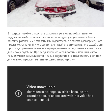
В процессе подобного простоя в силовом агрегате автомобиля заметно
ухудшаются свойства масла. Некоторые присадки, уже успевшие войти в
контакт с различными засорениями в двигателе, в процессе долговременного
простоя окисляются. В итоге вследствие подобного отрицательного воздействия
происходит разложение масла в картере, отложение осадочных элементов на
дно и тому подобное. При регулярном же использовании машины масло
периодически размешивается и таких результатов не наблюдается, а вот при
длительном простое – мы видим совсем иную картину.