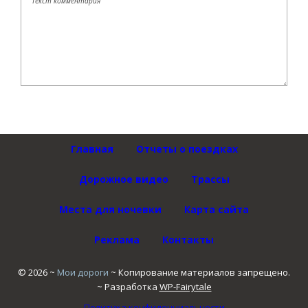
Главная
Отчеты о поездках
Дорожное видео
Трассы
Места для ночевки
Карта сайта
Реклама
Контакты
©
2026
~
Мои дороги
~ Копирование материалов запрещено.
~ Разработка
WP-Fairytale
Политика конфиденциальности