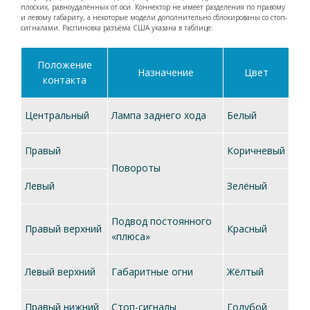
плоских, равноудалённых от оси. Коннектор не имеет разделения по правому
и левому габариту, а некоторые модели дополнительно сблокированы со стоп-
сигналами. Распиновка разъёма США указана в таблице:
Положение
Назначение
Цвет
контакта
Центральный
Лампа заднего хода
Белый
Правый
Коричневый
Повороты
Левый
Зелёный
Подвод постоянного
Правый верхний
Красный
«плюса»
Левый верхний
Габаритные огни
Жёлтый
Правый нижний
Стоп-сигналы
Голубой