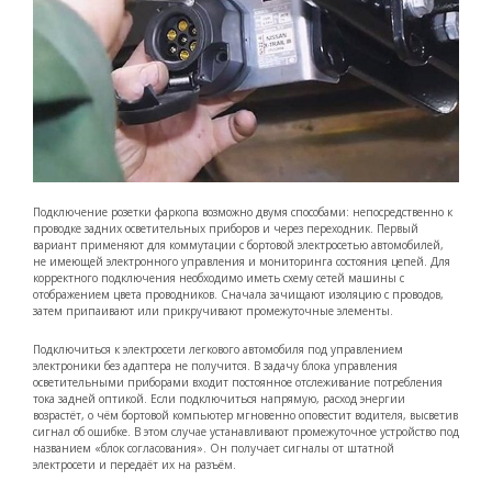
Подключение розетки фаркопа возможно двумя способами: непосредственно к
проводке задних осветительных приборов и через переходник. Первый
вариант применяют для коммутации с бортовой электросетью автомобилей,
не имеющей электронного управления и мониторинга состояния цепей. Для
корректного подключения необходимо иметь схему сетей машины с
отображением цвета проводников. Сначала зачищают изоляцию с проводов,
затем припаивают или прикручивают промежуточные элементы.
Подключиться к электросети легкового автомобиля под управлением
электроники без адаптера не получится. В задачу блока управления
осветительными приборами входит постоянное отслеживание потребления
тока задней оптикой. Если подключиться напрямую, расход энергии
возрастёт, о чём бортовой компьютер мгновенно оповестит водителя, высветив
сигнал об ошибке. В этом случае устанавливают промежуточное устройство под
названием «блок согласования». Он получает сигналы от штатной
электросети и передаёт их на разъём.