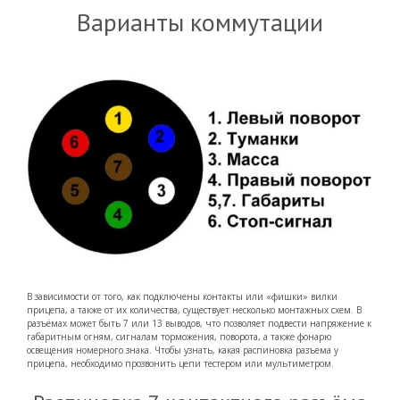
Варианты коммутации
В зависимости от того, как подключены контакты или «фишки» вилки
прицепа, а также от их количества, существует несколько монтажных схем. В
разъёмах может быть 7 или 13 выводов, что позволяет подвести напряжение к
габаритным огням, сигналам торможения, поворота, а также фонарю
освещения номерного знака. Чтобы узнать, какая распиновка разъема у
прицепа, необходимо прозвонить цепи тестером или мультиметром.