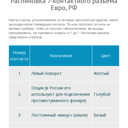
Распиновка 7-контактного разъёма
Евро, РФ
Розетка и вилка, устанавливаемые на легковые транспортные средства, имеют
цилиндрические токоведущие контакты. По ним поступают сигналы на
световые приборы. Чтобы не путаться с обозначениями, все выходы
пронумерованы, им присвоены индексы от 1 до 7. Распиновка разъёма
представлена в таблице:
Номер
Назначение
Цвет
контакта
1
Левый поворот
Жёлтый
Опция (в России его
2
используют для подключения
Голубой
противотуманного фонаря)
3
Постоянный «минус» (земля)
Белый