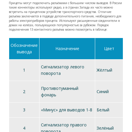
Прицепы могут подключать разъёмами с большим числом выводов. В России
такие коннекторы используют редко, а в странах Запада их часто можно
встретить на прицепном устройстве транспортного средства. Отличие
разъёма заключается в подводе дополнительного питания, необходимого для
работы электроприборов прицепа. Используют расширенные соединители в
домах на колёсах, пользующихся популярностью за рубежом. Порядок
подключения 13-контактного разъёма можно посмотреть в таблице:
Обозначение
Назначение
Цвет
вывода
Сигнализатор левого
1
Жёлтый
поворота
Противотуманный
2
Синий
фонарь
3
«Минус» для выводов 1-8
Белый
Сигнализатор правого
4
Зелёный
поворота