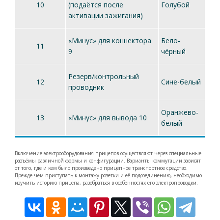
10
(подаётся после
Голубой
активации зажигания)
«Минус» для коннектора
Бело-
11
9
чёрный
Резерв/контрольный
12
Сине-белый
проводник
Оранжево-
13
«Минус» для вывода 10
белый
Включение электрооборудования прицепов осуществляют через специальные
разъёмы различной формы и конфигурации. Варианты коммутации зависят
от того, где и кем было произведено прицепное транспортное средство.
Прежде чем приступать к монтажу розетки и её подсоединению, необходимо
изучить историю прицепа, разобраться в особенностях его электропроводки.