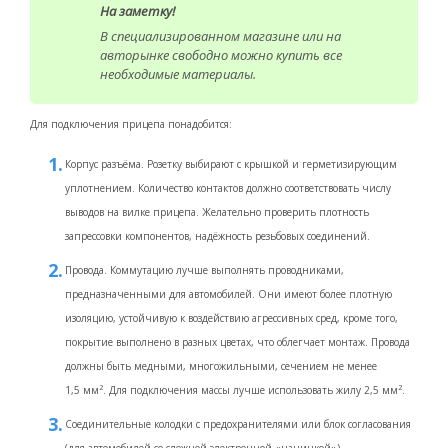
На заметку!
В специализированном магазине или на
авторынке свободно можно купить все
необходимые материалы.
Для подключения прицепа понадобится:
Корпус разъёма. Розетку выбирают с крышкой и герметизирующим
уплотнением. Количество контактов должно соответствовать числу
выводов на вилке прицепа. Желательно проверить плотность
запрессовки компонентов, надёжность резьбовых соединений.
Провода. Коммутацию лучше выполнять проводниками,
предназначенными для автомобилей. Они имеют более плотную
изоляцию, устойчивую к воздействию агрессивных сред, кроме того,
покрытие выполнено в разных цветах, что облегчает монтаж. Провода
должны быть медными, многожильными, сечением не менее
2
2
1,5 мм
. Для подключения массы лучше использовать жилу 2,5 мм
.
Соединительные колодки с предохранителями или блок согласования
(для автомобилей со сложной электронной «начинкой»).