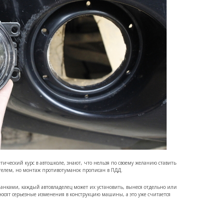
ический курс в автошколе, знают, что нельзя по своему желанию ставить
телем, но монтаж противотуманок прописан в ПДД.
манками, каждый автовладелец может их установить, вынеся отдельно или
осят серьезные изменения в конструкцию машины, а это уже считается