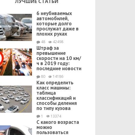
ЛУЧШИЕ СТАТЬИ
6 неубиваемых
автомобилей,
которые долго
прослужат даже в
плохих руках
48
42498
Штраф за
превышение
скорости на 10 км/
ч в 2019 году:
последние новости
80
14186
Как определить
класс машины:
таблица
классификаций и
способы деления
по типу кузова
1
13374
С какого возраста
можно
пользоваться