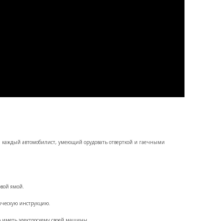
и каждый автомобилист, умеющий орудовать отверткой и гаечными
овой ямой.
гическую инструкцию.
о иметь электросхему своей машины.