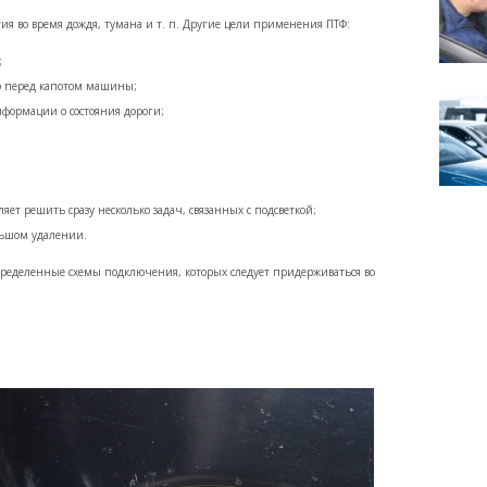
я во время дождя, тумана и т. п. Другие цели применения ПТФ:
;
мо перед капотом машины;
формации о состояния дороги;
т решить сразу несколько задач, связанных с подсветкой;
льшом удалении.
определенные схемы подключения, которых следует придерживаться во