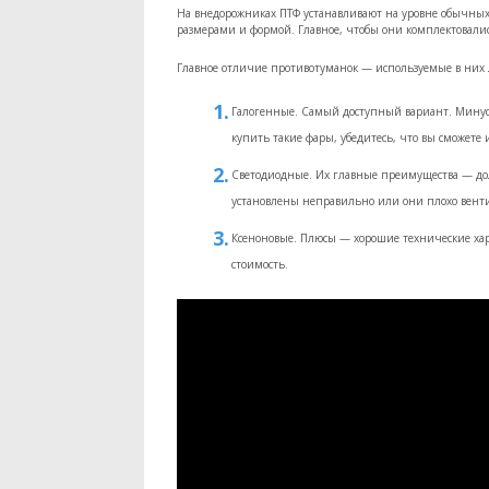
На внедорожниках ПТФ устанавливают на уровне обычных
размерами и формой. Главное, чтобы они комплектовал
Главное отличие противотуманок — используемые в них 
Галогенные. Самый доступный вариант. Минус
купить такие фары, убедитесь, что вы сможете и
Светодиодные. Их главные преимущества — до
установлены неправильно или они плохо вентил
Ксеноновые. Плюсы — хорошие технические хар
стоимость.