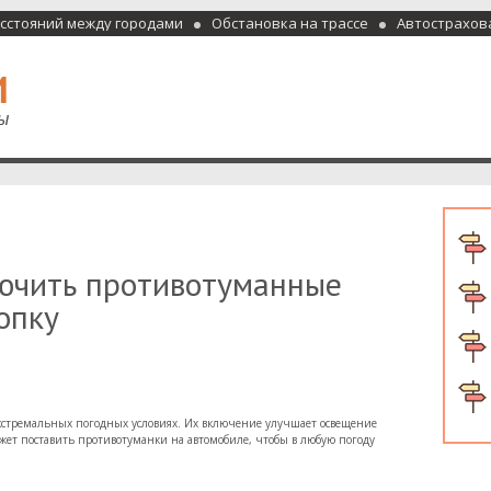
асстояний между городами
Обстановка на трассе
Автострахов
отели и гостиницы
ючить противотуманные
опку
экстремальных погодных условиях. Их включение улучшает освещение
ожет поставить противотуманки на автомобиле, чтобы в любую погоду