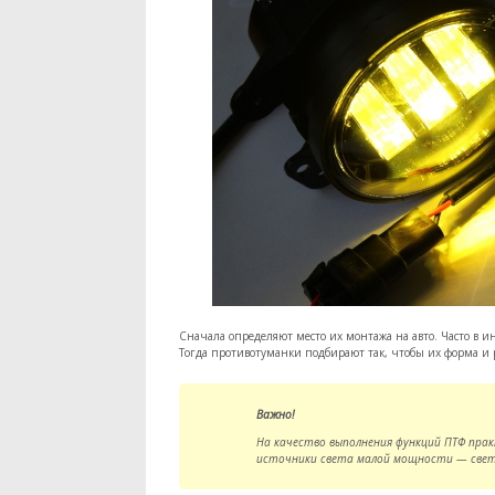
Сначала определяют место их монтажа на авто. Часто в 
Тогда противотуманки подбирают так, чтобы их форма и 
Важно!
На качество выполнения функций ПТФ пра
источники света малой мощности — све