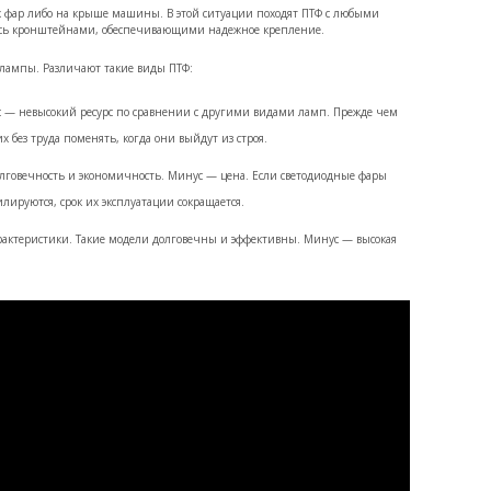
 фар либо на крыше машины. В этой ситуации походят ПТФ с любыми
ись кронштейнами, обеспечивающими надежное крепление.
лампы. Различают такие виды ПТФ:
 — невысокий ресурс по сравнении с другими видами ламп. Прежде чем
х без труда поменять, когда они выйдут из строя.
лговечность и экономичность. Минус — цена. Если светодиодные фары
ируются, срок их эксплуатации сокращается.
актеристики. Такие модели долговечны и эффективны. Минус — высокая