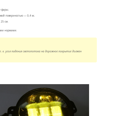
е фары;
вой поверхностью — 0,4 м;
 25 см.
ыми нормами.
 т. к. угол падения светопотока на дорожное покрытие должен