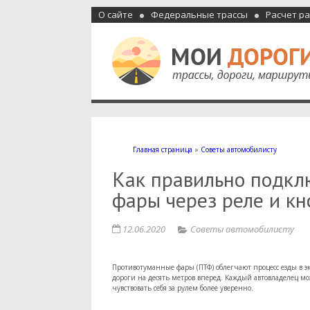
О сайте
Федеральные трассы
Расчет р
Мои дороги
Как доехать, автомобильные дороги и трассы России, м
Главная страница
»
Советы автомобилисту
Как правильно подкл
фары через реле и кн
12.06.2020
Советы автомобилисту
Противотуманные фары (ПТФ) облегчают процесс езды в 
дороги на десять метров вперед. Каждый автовладелец м
чувствовать себя за рулем более уверенно.