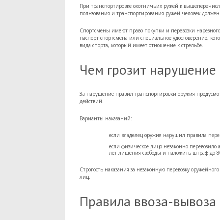
При транспортировке охотничьих ружей к вышеперечисле
пользования и транспортирования ружей человек должен
Спортсмены имеют право покупки и перевозки нарезного
паспорт спортсмена или специальное удостоверение, кот
вида спорта, который имеет отношение к стрельбе.
Чем грозит нарушение
За нарушение правил транспортировки оружия предусмотр
действий.
Варианты наказаний:
если владелец оружия нарушил правила перев
если физическое лицо незаконно перевозило ар
лет лишения свободы и наложить штраф до 80
Строгость наказания за незаконную перевозку оружейног
лиц.
Правила ввоза-вывоза 