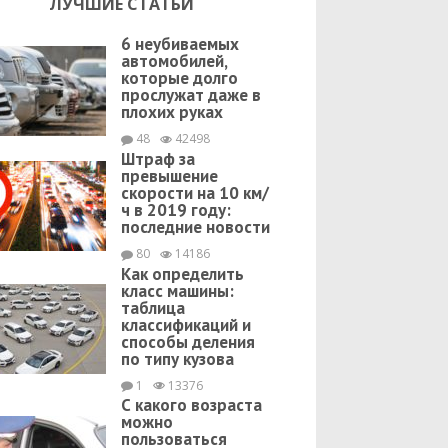
ЛУЧШИЕ СТАТЬИ
6 неубиваемых
автомобилей,
которые долго
прослужат даже в
плохих руках
48
42498
Штраф за
превышение
скорости на 10 км/
ч в 2019 году:
последние новости
80
14186
Как определить
класс машины:
таблица
классификаций и
способы деления
по типу кузова
1
13376
С какого возраста
можно
пользоваться