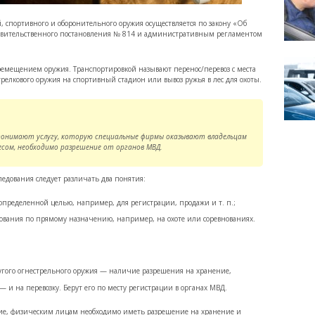
, спортивного и оборонительного оружия осуществляется по закону «Об
правительственного постановления № 814 и административным регламентом
еремещением оружия. Транспортировкой называют перенос/перевоз с места
стрелкового оружия на спортивный стадион или вывоз ружья в лес для охоты.
 понимают услугу, которую специальные фирмы оказывают владельцам
есом, необходимо разрешение от органов МВД.
едования следует различать два понятия:
 определенной целью, например, для регистрации, продажи и т. п.;
ования по прямому назначению, например, на охоте или соревнованиях.
ругого огнестрельного оружия — наличие разрешения на хранение,
 и на перевозку. Берут его по месту регистрации в органах МВД.
жие, физическим лицам необходимо иметь разрешение на хранение и