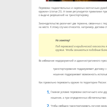
Перевозка гладкоствольных и нарезных охотничьих ружей
оружии» (статья 25). А также регулируется правилами 
о выдаче разрешений на транспортировку.
Законодательство различает два термина, связанных с п
на место. К этому случаю относится, например, доставка 
На заметку!
Под перевозкой в юридической плоскости
оружия. Чтобы заниматься подобным бизн
Во избежание недоразумений и административного пресл
транспортирование подразумевает доставку с
ношение подразумевает возможность использ
Как правильно перевозить оружие по территории России:
Главное условие перевозки охотничьего или д
ношение, а при определенных обстоятельствах —
Чтобы свободно транспортировать личное ору