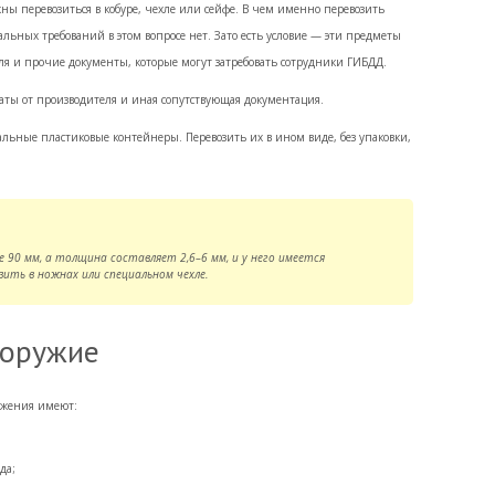
ы перевозиться в кобуре, чехле или сейфе. В чем именно перевозить
альных требований в этом вопросе нет. Зато есть условие — эти предметы
ля и прочие документы, которые могут затребовать сотрудники ГИБДД.
ты от производителя и иная сопутствующая документация.
льные пластиковые контейнеры. Перевозить их в ином виде, без упаковки,
е 90 мм, а толщина составляет 2,6–6 мм, и у него имеется
зить в ножнах или специальном чехле.
 оружие
ужения имеют:
да;