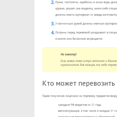
Ружье, пистолеты, карабины и иные виды должн
оружие, решает сам владелец, каких-либо специ
должны иметь сертификат от завода-изготовите
У охотничьих ружей должны иметься сертифика
Патроны перед перевозкой укладывают в специа
в салоне или багажнике запрещается.
На заметку!
Если лезвие ножа остро заточено и длинне
ограничитель для пальцев, его надо перево
Кто может перевозить
Право получения лицензии на перевозку предметов воор
граждане РФ возрастом от 21 года;
военнослужащие, в том числе и младше 21 го
госслужащие военизированных образований;