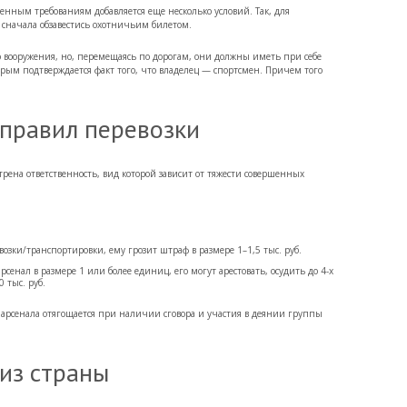
нным требованиям добавляется еще несколько условий. Так, для
 сначала обзавестись охотничьим билетом.
 вооружения, но, перемещаясь по дорогам, они должны иметь при себе
орым подтверждается факт того, что владелец — спортсмен. Причем того
 правил перевозки
ена ответственность, вид которой зависит от тяжести совершенных
озки/транспортировки, ему грозит штраф в размере 1–1,5 тыс. руб.
сенал в размере 1 или более единиц, его могут арестовать, осудить до 4-х
 тыс. руб.
о арсенала отягощается при наличии сговора и участия в деянии группы
из страны