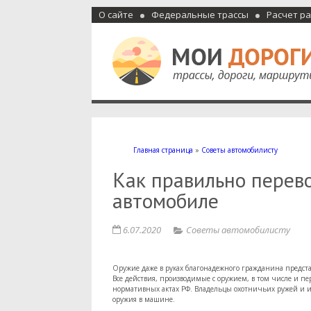
О сайте
Федеральные трассы
Расчет р
Мои дороги
Как доехать, автомобильные дороги и трассы России, м
Главная страница
»
Советы автомобилисту
Как правильно перев
автомобиле
6.07.2020
Советы автомобилисту
Оружие даже в руках благонадежного гражданина представ
Все действия, производимые с оружием, в том числе и 
нормативных актах РФ. Владельцы охотничьих ружей и и
оружия в машине.