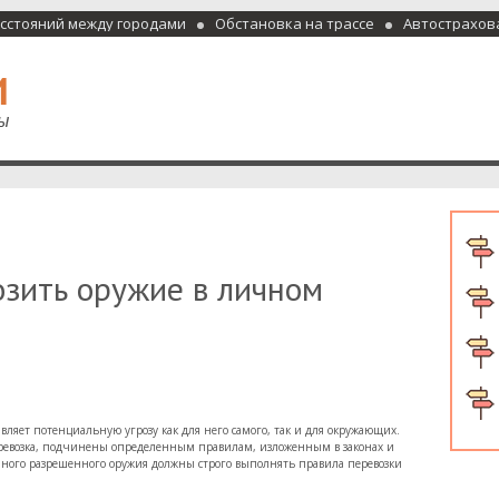
асстояний между городами
Обстановка на трассе
Автострахов
отели и гостиницы
озить оружие в личном
ляет потенциальную угрозу как для него самого, так и для окружающих.
перевозка, подчинены определенным правилам, изложенным в законах и
ного разрешенного оружия должны строго выполнять правила перевозки