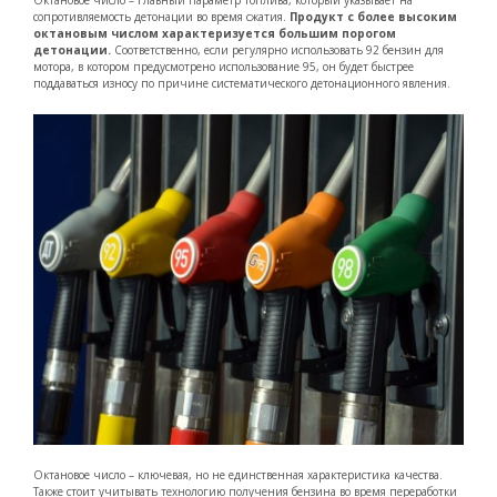
Октановое число – главный параметр топлива, который указывает на
сопротивляемость детонации во время сжатия.
Продукт с более высоким
октановым числом характеризуется большим порогом
детонации.
Соответственно, если регулярно использовать 92 бензин для
мотора, в котором предусмотрено использование 95, он будет быстрее
поддаваться износу по причине систематического детонационного явления.
Октановое число – ключевая, но не единственная характеристика качества.
Также стоит учитывать технологию получения бензина во время переработки