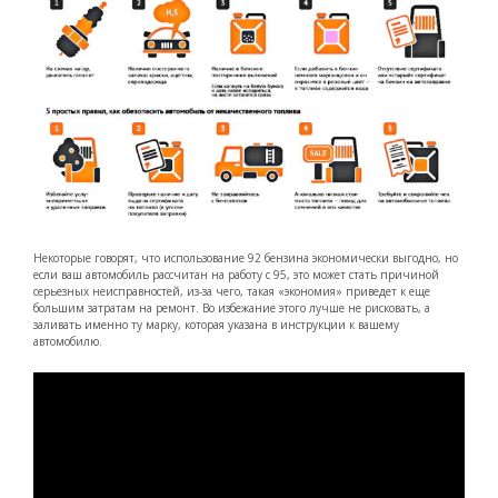
Некоторые говорят, что использование 92 бензина экономически выгодно, но
если ваш автомобиль рассчитан на работу с 95, это может стать причиной
серьезных неисправностей, из-за чего, такая «экономия» приведет к еще
большим затратам на ремонт. Во избежание этого лучше не рисковать, а
заливать именно ту марку, которая указана в инструкции к вашему
автомобилю.