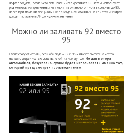
нефтепродукта, после чего октановое число достигает 60. Затем используют
ряд методов, направленных на поднятие октанового числа в среднем до 85.
Далее при помощи специальных присадок, основанных на спиртах и эфирах,
доводят показатель АИ до нужного значения.
Можно ли заливать 92 вместо
95
Стоит сразу отметить, если оба вида – 92 и 95 – имеют высокое качество,
нельзя с уверенностью сказать, какой из них лучше.
Но для мотора
автомобиля, безусловно, лучше будет использовать именно тот,
который предусмотрен производителем.