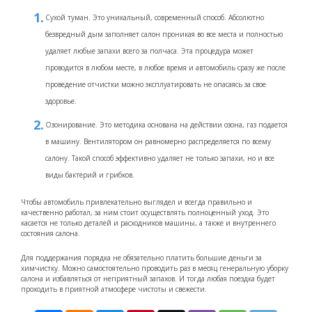
Сухой туман. Это уникальный, современный способ. Абсолютно
безвредный дым заполняет салон проникая во все места и полностью
удаляет любые запахи всего за полчаса. Эта процедура может
проводится в любом месте, в любое время и автомобиль сразу же после
проведение отчистки можно эксплуатировать не опасаясь за свое
здоровье.
Озонирование. Это методика основана на действии озона, газ подается
в машину. Вентилятором он равномерно распределяется по всему
салону. Такой способ эффективно удаляет не только запахи, но и все
виды бактерий и грибков.
Чтобы автомобиль привлекательно выглядел и всегда правильно и
качественно работал, за ним стоит осуществлять полноценный уход. Это
касается не только деталей и расходников машины, а также и внутреннего
состояния салона.
Для поддержания порядка не обязательно платить большие деньги за
химчистку. Можно самостоятельно проводить раз в месяц генеральную уборку
салона и избавляться от неприятный запахов. И тогда любая поездка будет
проходить в приятной атмосфере чистоты и свежести.