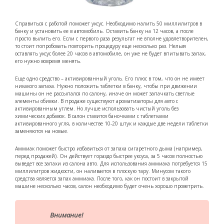
Справиться с работой поможет уксус. Необходимо налить 50 миллилитров в
банку и установить ее в автомобиль. Оставить банку на 12 часов, а после
просто вылить его. Если с первого раза результат не вполне удовлетворителен,
то стоит попробовать повторить процедуру еще несколько раз. Нельзя
оставлять уксус более 20 часов в автомобиле, он уже не будет впитывать запах,
его нужно вовремя менять.
Еще одно средство – активированный уголь. Его плюс в том, что он не имеет
никакого запаха. Нужно положить таблетки в банку, чтобы при движении
машины он не рассыпался по салону, иначе он может запачкать светлые
элементы обивки. В продаже существуют ароматизаторы для авто с
активированным углем. Но лучше использовать чистый уголь без
химических добавок. В салон ставится баночками с таблетками
активированного угля, в количестве 10-20 штук и каждые две недели таблетки
заменяются на новые.
Аммиак поможет быстро избавиться от запаха сигаретного дыма (например,
перед продажей). Он действует гораздо быстрее уксуса, за 5 часов полностью
выведет все запахи из салона авто. Для использования аммиака потребуется 15
миллилитров жидкости, он наливается в плоскую тару. Минусом такого
средства является запах аммиака. После того, как он постоит в закрытой
машине несколько часов, салон необходимо будет очень хорошо проветрить.
Внимание!