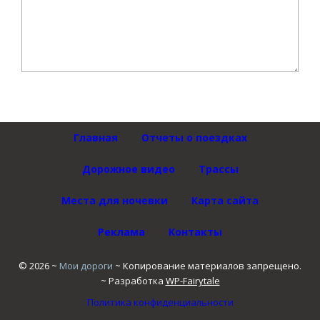
Главная
Отчеты о поездках
Дорожное видео
Трассы
Места для ночевки
Карта сайта
Реклама
Контакты
©
2026
~
Мои дороги
~ Копирование материалов запрещено.
~ Разработка
WP-Fairytale
Политика конфиденциальности