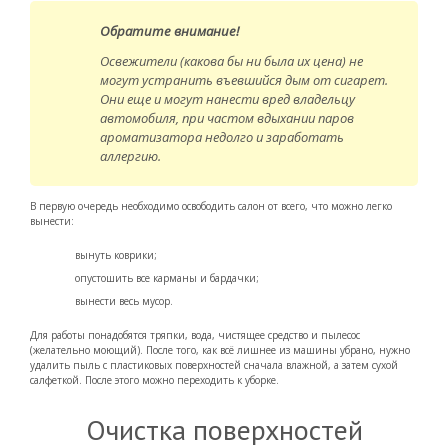
Обратите внимание!
Освежители (какова бы ни была их цена) не
могут устранить въевшийся дым от сигарет.
Они еще и могут нанести вред владельцу
автомобиля, при частом вдыхании паров
ароматизатора недолго и заработать
аллергию.
В первую очередь необходимо освободить салон от всего, что можно легко
вынести:
вынуть коврики;
опустошить все карманы и бардачки;
вынести весь мусор.
Для работы понадобятся тряпки, вода, чистящее средство и пылесос
(желательно моющий). После того, как всё лишнее из машины убрано, нужно
удалить пыль с пластиковых поверхностей сначала влажной, а затем сухой
салфеткой. После этого можно переходить к уборке.
Очистка поверхностей