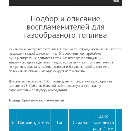
Подбор и описание
воспламенителей для
газообразного топлива
Учитывая характер эксплуатации СЗ, возникает необходимость менять их при
переходе на газообразное топливо. Это обеспечит бесперебойное
функционирование двигателя в течение всего срока эксплуатации,
заявленного производителем. Подбор воспламенителя применительно к
конкретным условиям работы позволит избежать нагарообразования и
получить максимальную отдачу крутящего момента.
Для силовых агрегатов с ГБО производители предлагают разнообразные
варианты СЗ. При этом большой выбор только усложняет задачу
автолюбителям по подбору оборудования.
Таблица. Сравнение воспламенителей
Цена
№
Производитель
Тип
Страна
комплекта
Оп
(4 шт.), у.е.