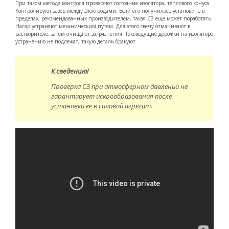
При таком методе контроля проверяют состояние изолятора, теплового конуса.
Контролируют зазор между электродами. Если его получилось установить в
пределах, рекомендованных производителем, такая СЗ еще может поработать.
Нагар устраняют механическим путем. Для этого свечу отмачивают в
растворителе, затем очищают загрязнения. Токоведущие дорожки на изоляторе
устранению не подлежат, такую деталь бракуют.
К сведению!
Проверка СЗ при атмосферном давлении не
гарантирует искрообразования после
установки её в силовой агрегат.