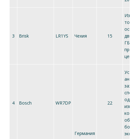
Изгот
только
оснащ
3
Brisk
LR1YS
Чехия
15
двигат
ГБО,
прием
цена
Уступ
аналог
зажиг
способ
однако
4
Bosch
WR7DP
22
износ
компо
обесп
больш
Германия
эксплу