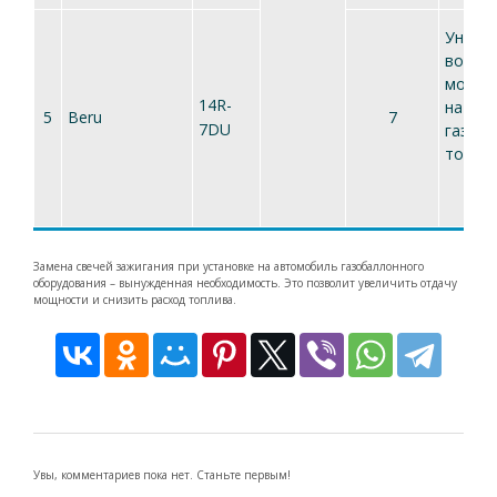
Униве
воспла
могут
14R-
на жид
5
Beru
7
7DU
газоо
топли
Замена свечей зажигания при установке на автомобиль газобаллонного
оборудования – вынужденная необходимость. Это позволит увеличить отдачу
мощности и снизить расход топлива.
Увы, комментариев пока нет. Станьте первым!