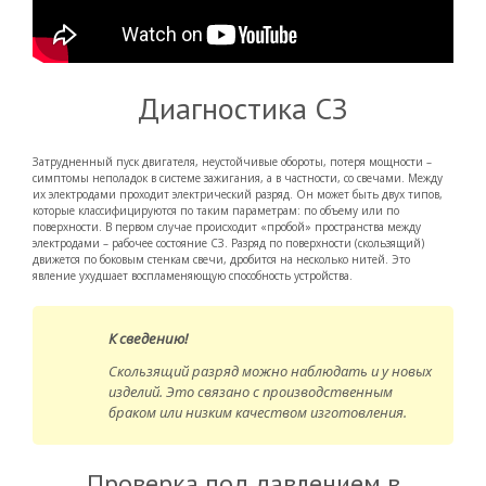
Диагностика СЗ
Затрудненный пуск двигателя, неустойчивые обороты, потеря мощности –
симптомы неполадок в системе зажигания, а в частности, со свечами. Между
их электродами проходит электрический разряд. Он может быть двух типов,
которые классифицируются по таким параметрам: по объему или по
поверхности. В первом случае происходит «пробой» пространства между
электродами – рабочее состояние СЗ. Разряд по поверхности (скользящий)
движется по боковым стенкам свечи, дробится на несколько нитей. Это
явление ухудшает воспламеняющую способность устройства.
К сведению!
Скользящий разряд можно наблюдать и у новых
изделий. Это связано с производственным
браком или низким качеством изготовления.
Проверка под давлением в