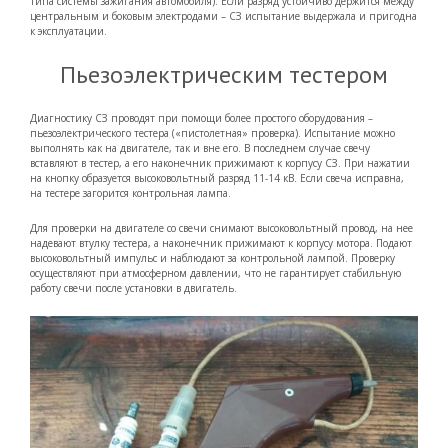
типа системы зажигания автомобиля). Если разряд устойчиво держится между
центральным и боковым электродами – СЗ испытание выдержала и пригодна
к эксплуатации.
Пьезоэлектрическим тестером
Диагностику СЗ проводят при помощи более простого оборудования –
пьезоэлектрического тестера («пистолетная» проверка). Испытание можно
выполнять как на двигателе, так и вне его. В последнем случае свечу
вставляют в тестер, а его наконечник прижимают к корпусу СЗ. При нажатии
на кнопку образуется высоковольтный разряд 11-14 кВ. Если свеча исправна,
на тестере загорится контрольная лампа.
Для проверки на двигателе со свечи снимают высоковольтный провод, на нее
надевают втулку тестера, а наконечник прижимают к корпусу мотора. Подают
высоковольтный импульс и наблюдают за контрольной лампой. Проверку
осуществляют при атмосферном давлении, что не гарантирует стабильную
работу свечи после установки в двигатель.