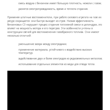
смесь воздуха с бензином имеет большую плотность, нежели с газом;
разнятся электропроводимость, время и теплота сгорания.
Применяя штатные воспламенители, при работе силового агрегата на газе их
ресурс сокращается: они быстро выходят из строя. Низкая эффективность
бензиновых СЗ нарушает процесс сгорания топливной смеси в цилиндрах, это
влияет на мощность мотора и его перегрев. Эти особенности учтены в
конструкции свечей для воспламенения газообразного топлива. Они имеют
несколько отличий:
уменьшение зазора между электродами;
применение материала, устойчивого к воздействию высоких
температур;
задействование двух и более электродов из редкоземельных металлов;
использование отдельных элементов из меди для отвода тепла.