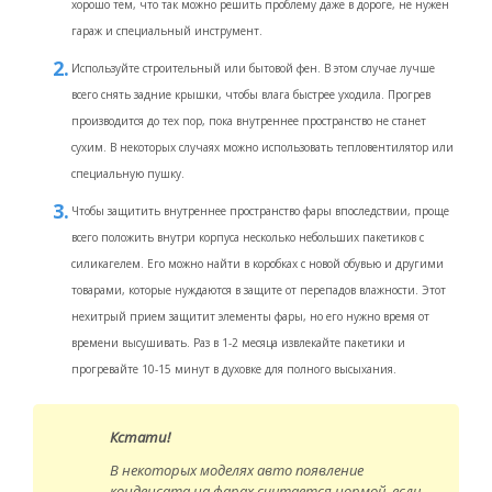
хорошо тем, что так можно решить проблему даже в дороге, не нужен
гараж и специальный инструмент.
Используйте строительный или бытовой фен. В этом случае лучше
всего снять задние крышки, чтобы влага быстрее уходила. Прогрев
производится до тех пор, пока внутреннее пространство не станет
сухим. В некоторых случаях можно использовать тепловентилятор или
специальную пушку.
Чтобы защитить внутреннее пространство фары впоследствии, проще
всего положить внутри корпуса несколько небольших пакетиков с
силикагелем. Его можно найти в коробках с новой обувью и другими
товарами, которые нуждаются в защите от перепадов влажности. Этот
нехитрый прием защитит элементы фары, но его нужно время от
времени высушивать. Раз в 1-2 месяца извлекайте пакетики и
прогревайте 10-15 минут в духовке для полного высыхания.
Кстати!
В некоторых моделях авто появление
конденсата на фарах считается нормой, если