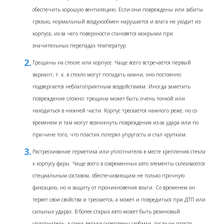
обеспечить хорошую вентиляцию. Если они повреждены или забиты
грязью, нормальный воздухообмен нарушается и влага не уходит из
корпуса, из-за чего поверхности становятся мокрыми при
значительных перепадах температур.
Трещины на стекле или корпусе. Чаще всего встречается первый
вариант, т. к. в стекло могут попадать камни, оно постоянно
подвергается неблагоприятным воздействиям. Иногда заметить
повреждение сложно: трещина может быть очень тонкой или
находиться в нижней части. Корпус трескается намного реже, но со
временем и там могут возникнуть повреждения из-за удара или по
причине того, что пластик потерял упругость и стал хрупким.
Растрескивание герметика или уплотнителя в месте крепления стекла
к корпусу фары. Чаще всего в современных авто элементы склеиваются
специальным составом, обеспечивающим не только прочную
фиксацию, но и защиту от проникновения влаги. Со временем он
теряет свои свойства и трескается, а может и повредиться при ДТП или
сильных ударах. В более старых авто может быть резиновый
уплотнитель, а сами детали скреплены скобами, тогда он просто