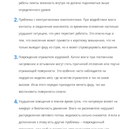
работы лампы влажность внутри не должна подниматься выше
определенного уровня.
Проблемы с электрическими компонентами. При воздействии влаги
контакты и соединения окисляются, со временем отложения настолько
ухудшают ситуацию, что узел перестает работать. Это опасно еще и
тем, что окисление может привести к короткому замыканию, что не
только выводит фару из строя, но и может спровоцировать возгорание.
Повреждение отражателя коррозией. Капли влаги при постоянном
нагревании и остывании могут стать причиной отслоения или порчи
отражающей поверхности. Это особенно часто наблюдается на
недорогих моделях авто, где качество отражателя и так не самое
высокое. Из-за этого нередко приходится менять фару, так как
восстановить поверхность сложно.
Ухудшение освещения в темное время суток, что напрямую влияет на
комфорт и безопасность движения. Влага на рассеивателе нарушает
распределение светового потока, видимость сильно снижается. А если в
дополнение к этому есть другие проблемы – поврежденный
отражатель или слабые лампочки, свет ухудшается еще сильнее.