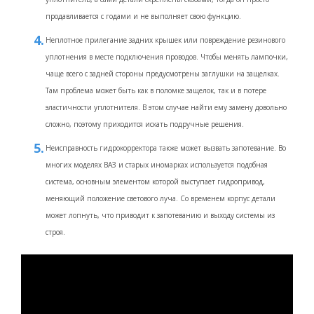
продавливается с годами и не выполняет свою функцию.
Неплотное прилегание задних крышек или повреждение резинового
уплотнения в месте подключения проводов. Чтобы менять лампочки,
чаще всего с задней стороны предусмотрены заглушки на защелках.
Там проблема может быть как в поломке защелок, так и в потере
эластичности уплотнителя. В этом случае найти ему замену довольно
сложно, поэтому приходится искать подручные решения.
Неисправность гидрокорректора также может вызвать запотевание. Во
многих моделях ВАЗ и старых иномарках используется подобная
система, основным элементом которой выступает гидропривод,
меняющий положение светового луча. Со временем корпус детали
может лопнуть, что приводит к запотеванию и выходу системы из
строя.