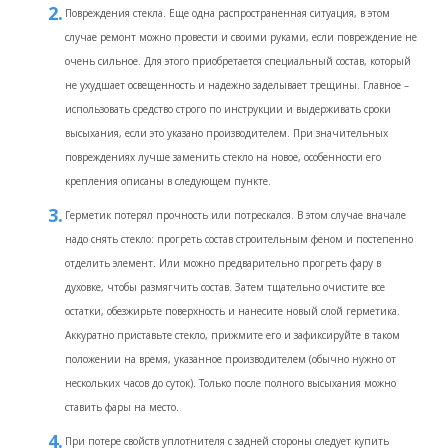
Повреждения стекла. Еще одна распространенная ситуация, в этом
случае ремонт можно провести и своими руками, если повреждение не
очень сильное. Для этого приобретается специальный состав, который
не ухудшает освещенность и надежно заделывает трещины. Главное –
использовать средство строго по инструкции и выдерживать сроки
высыхания, если это указано производителем. При значительных
повреждениях лучше заменить стекло на новое, особенности его
крепления описаны в следующем пункте.
Герметик потерял прочность или потрескался. В этом случае вначале
надо снять стекло: прогреть состав строительным феном и постепенно
отделить элемент. Или можно предварительно прогреть фару в
духовке, чтобы размягчить состав. Затем тщательно очистите все
остатки, обезжирьте поверхность и нанесите новый слой герметика.
Аккуратно приставьте стекло, прижмите его и зафиксируйте в таком
положении на время, указанное производителем (обычно нужно от
нескольких часов до суток). Только после полного высыхания можно
ставить фары на место.
При потере свойств уплотнителя с задней стороны следует купить