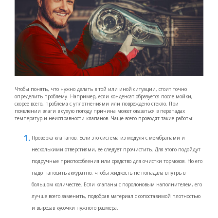
Чтобы понять, что нужно делать в той или иной ситуации, стоит точно
определить проблему. Например, если конденсат образуется после мойки,
скорее всего, проблема с уплотнениями или повреждено стекло. При
появлении влаги в сухую погоду причина может оказаться в перепадах
температур и неисправности клапанов. Чаще всего проводят такие работы:
Проверка клапанов. Если это система из модуля с мембранами и
несколькими отверстиями, ее следует прочистить. Для этого подойдут
подручные приспособления или средство для очистки тормозов. Но его
надо наносить аккуратно, чтобы жидкость не попадала внутрь в
большом количестве. Если клапаны с поролоновым наполнителем, его
лучше всего заменить, подобрав материал с сопоставимой плотностью
и вырезав кусочки нужного размера.