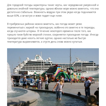
Для городской погоды характерны такие черты, как чередование умеренной и
довольно знойной температуры, однако вблизи моря можно заметить, что она
достаточно стабильна. Влажность воздуха при этом редко когда поднимается
выше 60%, а зачастую и вовсе падает еще ниже.
В прибрежных районах можно заметить, как погода может резко
перемениться с жаркой на прохладную, особенно это заметно в те периоды,
когда случаются штормы. В течение некоторого времени после того, как
прошло такое буйство морской стихии, сохраняется прохладная погода. Иногда
приходится даже носить легкие куртки, однако настолько же быстро
температура выравнивается, а спустя день снова можно купаться.