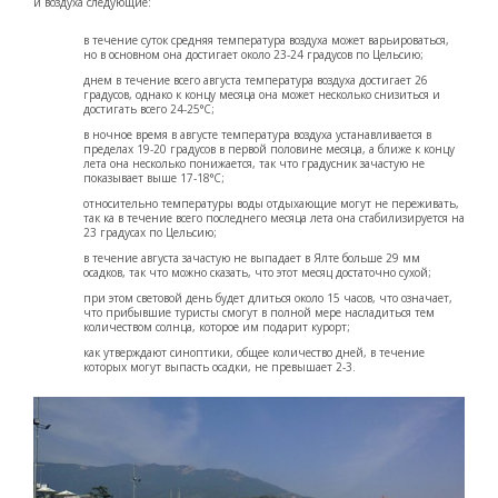
и воздуха следующие:
в течение суток средняя температура воздуха может варьироваться,
но в основном она достигает около 23-24 градусов по Цельсию;
днем в течение всего августа температура воздуха достигает 26
градусов, однако к концу месяца она может несколько снизиться и
достигать всего 24-25°С;
в ночное время в августе температура воздуха устанавливается в
пределах 19-20 градусов в первой половине месяца, а ближе к концу
лета она несколько понижается, так что градусник зачастую не
показывает выше 17-18°С;
относительно температуры воды отдыхающие могут не переживать,
так ка в течение всего последнего месяца лета она стабилизируется на
23 градусах по Цельсию;
в течение августа зачастую не выпадает в Ялте больше 29 мм
осадков, так что можно сказать, что этот месяц достаточно сухой;
при этом световой день будет длиться около 15 часов, что означает,
что прибывшие туристы смогут в полной мере насладиться тем
количеством солнца, которое им подарит курорт;
как утверждают синоптики, общее количество дней, в течение
которых могут выпасть осадки, не превышает 2-3.