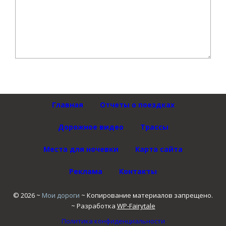
Главная
Отчеты о поездках
Дорожное видео
Трассы
Места для ночевки
Карта сайта
Реклама
Контакты
©
2026
~
Мои дороги
~ Копирование материалов запрещено.
~ Разработка
WP-Fairytale
Политика конфиденциальности