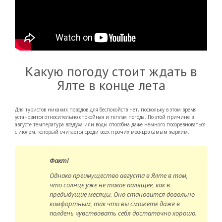
Какую погоду стоит ждать в
Ялте в конце лета
Для туристов никаких поводов для беспокойств нет, поскольку в этом время
установится относительно спокойная и теплая погода. По этой причине в
августе температура воздуха или воды способна даже немного посоревноваться
с июлем, который считается среди всех прочих месяцев самым жарким.
Факт!
Однако преимущество августа в Ялте в том,
что солнце уже не такое палящее, как в
предыдущие месяцы. Оно становится довольно
комфортным, так что вы сможете даже в
полдень чувствовать себя достаточно хорошо.