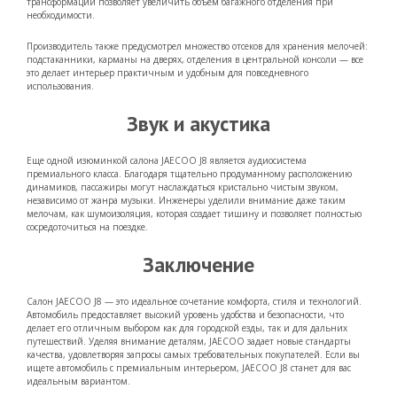
трансформации позволяет увеличить объем багажного отделения при
необходимости.
Производитель также предусмотрел множество отсеков для хранения мелочей:
подстаканники, карманы на дверях, отделения в центральной консоли — все
это делает интерьер практичным и удобным для повседневного
использования.
Звук и акустика
Еще одной изюминкой салона JAECOO J8 является аудиосистема
премиального класса. Благодаря тщательно продуманному расположению
динамиков, пассажиры могут наслаждаться кристально чистым звуком,
независимо от жанра музыки. Инженеры уделили внимание даже таким
мелочам, как шумоизоляция, которая создает тишину и позволяет полностью
сосредоточиться на поездке.
Заключение
Салон JAECOO J8 — это идеальное сочетание комфорта, стиля и технологий.
Автомобиль предоставляет высокий уровень удобства и безопасности, что
делает его отличным выбором как для городской езды, так и для дальних
путешествий. Уделяя внимание деталям, JAECOO задает новые стандарты
качества, удовлетворяя запросы самых требовательных покупателей. Если вы
ищете автомобиль с премиальным интерьером, JAECOO J8 станет для вас
идеальным вариантом.