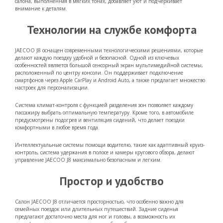
салона, выполненная в мягких тонах, добавляет уют и подчеркивает
внимание к деталям.
Технологии на службе комфорта
JAECOO J8 оснащен современными технологическими решениями, которые
делают каждую поездку удобной и безопасной. Одной из ключевых
особенностей является большой сенсорный экран мультимедийной системы,
расположенный по центру консоли. Он поддерживает подключение
смартфонов через Apple CarPlay и Android Auto, а также предлагает множество
настроек для персонализации.
Система климат-контроля с функцией разделения зон позволяет каждому
пассажиру выбрать оптимальную температуру. Кроме того, в автомобиле
предусмотрены подогрев и вентиляция сидений, что делает поездки
комфортными в любое время года.
Интеллектуальные системы помощи водителю, такие как адаптивный круиз-
контроль, система удержания в полосе и камеры кругового обзора, делают
управление JAECOO J8 максимально безопасным и легким.
Простор и удобство
Салон JAECOO J8 отличается просторностью, что особенно важно для
семейных поездок или длительных путешествий. Задние сиденья
предлагают достаточно места для ног и головы, а возможность их