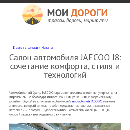
Мои дороги
Как доехать, автомобильные дороги и трассы России, мотели и гостиницы
Главная страница
»
Новости
Салон автомобиля JAECOO J8:
сочетание комфорта, стиля и
технологий
Автомобильный бренд JAECOO стремительно завоевывает популярность на
мировом рынке благодаря инновационным решениям и современному
дизайну. Одной из ключевых особенностей
автомобилей JAECOO
является
интерьер, который сочетает в себе передовые технологии, изысканные
материалы и продуманную эргономику. Рассмотрим салон JAECOO J8,
который заслуживает отдельного внимания.