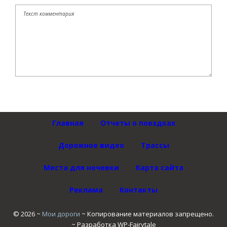
Главная
Отчеты о поездках
Дорожное видео
Трассы
Места для ночевки
Карта сайта
Реклама
Контакты
©
2026
~
Мои дороги
~ Копирование материалов запрещено.
~ Разработка
WP-Fairytale