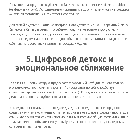
Питание в загородных клубах часто базируется на концепции «farm-to-table»
(от фермы к столу). Использование локальных, экологически чистых продуктов
— важная составляющая качественного отдыха.
Для семей с детьми наличие специального детского меню — огромный плюс.
Вы можете быть уверены, что ребенок получит не только вкусную, но и
полезную еду. Кроме того, ресторанная подача и возможность поужинать на
террасе с видом на закат превращают обычный прием пищи в праздничное
событие, которого так не хватает в городских буднях.
5. Цифровой детокс и
эмоциональное сближение
Главная ценность, которую предлагает загородный клуб для вашего отдыха, —
это возможность отложить гаджеты. Природа сама по себе способствует
снижению уровня кортизола (гормона стресса). В окружении зелени и тишины
диалоги становятся глубже, а совместные впечатления — ярче.
Исследования показывают, что даже два дня, проведенных вне городской
среды, значительно улучшают качество сна и повышают продуктивность. Для
семьи это время становится «эмоциональным клеем»: общие воспоминания о
том, как вместе поймали первую рыбу или покорили вершину скалодрома,
остаются в памяти на годы.