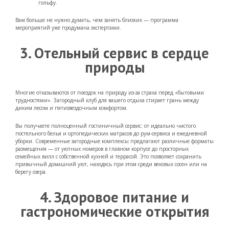
гольфу.
Вам больше не нужно думать, чем занять близких — программа
мероприятий уже продумана экспертами.
3. Отельный сервис в сердце
природы
Многие отказываются от поездок на природу из-за страха перед «бытовыми
трудностями». Загородный клуб для вашего отдыха стирает грань между
диким лесом и пятизвездочным комфортом.
Вы получаете полноценный гостиничный сервис: от идеально чистого
постельного белья и ортопедических матрасов до рум-сервиса и ежедневной
уборки. Современные загородные комплексы предлагают различные форматы
размещения — от уютных номеров в главном корпусе до просторных
семейных вилл с собственной кухней и террасой. Это позволяет сохранить
привычный домашний уют, находясь при этом среди вековых сосен или на
берегу озера.
4. Здоровое питание и
гастрономические открытия