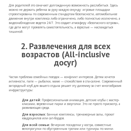
Для родителей это означает долгожданную возможность расслабиться. Здесь
можно не держать ребенка за руку каждую секунду: игровые площадки
спроектированы по современным стандартам безопасности, автомобильное
движение внутри комплекса либо ограничено, либо полностью исключено, а
видеонаблюдение ведется 24/7. Это создает атмосферу «безопасного острова»,
где дети могут проявлять самостоятельность, а взрослые — наслаждаться
тишиной.
2. Развлечения для всех
возрастов (All-inclusive
досуг)
Частая проблема семейных поездок — конфликт интересов. Детям хочется
активности, папе — рыбалки, маме — спокойствия в спа-салоне. Современный
загородный клуб для вашего отдыха решает эту дилемму за счет многообразия
инфраструктуры:
Для детей:
Профессиональная анимация, детские клубы с мастер-
классами, веревочные парки и зооуголки. Это не просто присмотр, а
развивающая среда.
Для взрослых:
Банные комплексы, тренажерные залы, прокат
квадроциклов или сап-бордов.
Для всей семьи:
Вечерние посиделки у костра, совместные
велопрогулки по обустроенным тропам или турниры по мини-