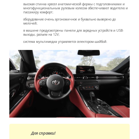
высокая спинка кресел анатомической формы с подголовниками и
многофункциональным рулевым колесом обеспечивают водителю и
пассажиру комфорт;
оборудование очень эргономичное и буквально выверено до
мелочей;
в машине предусмотрены панели для зарядных устройств и USB-
выходы, разъем на 12V;
система мультимедиа управляется селектором-шайбой.
Для справки!