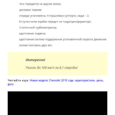
тяга передается на задние колеса;
дисковые тормоза;
спереди установлены 4 поршневых суппорта, сзади – 2;
8-ступенчатая коробка передач на гидротрансформаторе;
2-поточный турбокомпрессор;
адаптивная подвеска;
адаптивная система поддержания установленной скорости движения;
климат-контроль двух зон.
Интересно!
Разгон до 100 км/ч за 4,1 cекунды!
Читайте еще:
Новые модели Chevrolet 2019 года: характеристики, цены,
фото