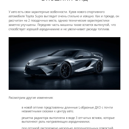
У авто есть свои характерные особенности. Кузов нового спортивного
автомобиля Toyota Supra
выглядит очень стильно и изящно. Как и прежде, он
рассчитан на 2 посадочных места, однако технические характеристики
заметно улучшены. Передняя часть машины также остается вытянутой, что
способствует хорошей аэродинамике и не увеличивает расхода топлива.
Рассмотрим другие изменения:
в новой оптике представлены длинные L-образные ДХО с почти
незаметными скосами к центру авто;
решетка радиатора выполнена в виде 3 сетчатых вставок, которые
выполняют роль направляющих аэродинамики;
под оптикой расположено несколько дополнительных отверстий,