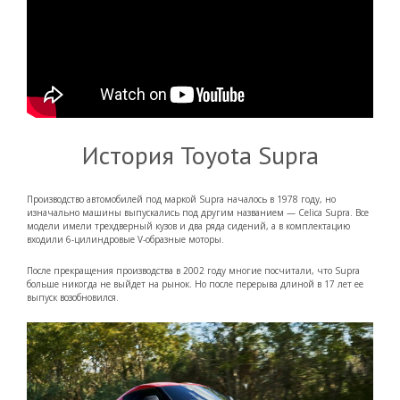
История Toyota Supra
Производство автомобилей под маркой Supra началось в 1978 году, но
изначально машины выпускались под другим названием — Celica Supra. Все
модели имели трехдверный кузов и два ряда сидений, а в комплектацию
входили 6-цилиндровые V-образные моторы.
После прекращения производства в 2002 году многие посчитали, что Supra
больше никогда не выйдет на рынок. Но после перерыва длиной в 17 лет ее
выпуск возобновился.