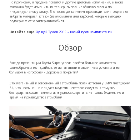
По прогнозам, в продаже появятся и другие цветовые исполнения, а также
возможно будет изменить интерьер, выполнив обшивку салона по
индивидуальному заказу. В качестве дополнения производители предлагают
выбрать материал вставок (из алюминия или карбона), которые выгодно
подчеркивают характер автомобиля.
Читайте еще:
Хундай Туксон 2019 – новый кузов: комплектации
Обзор
Еще до презентации Toyota Supra успела пройти большое количество
разнообразных тест-драйвов, ее испытывали в различных условиях и на
большом многообразии дорожных покрытий.
Это элегантный и современный автомобиль позаимствовал у BMW платформу
Z4, что несомненно придает моделям некоторое сходство. К тому же,
благодаря высоким технологиям удалось сократить не только бюджет, но и
время на производство автомобиля.