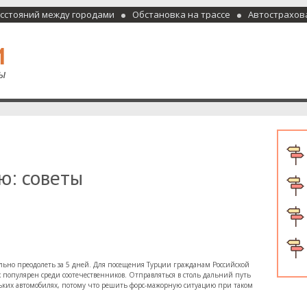
асстояний между городами
Обстановка на трассе
Автострахов
отели и гостиницы
ю: советы
ально преодолеть за 5 дней. Для посещения Турции гражданам Российской
к популярен среди соотечественников. Отправляться в столь дальний путь
ьких автомобилях, потому что решить форс-мажорную ситуацию при таком