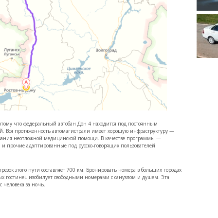
потому что федеральный автобан Дон 4 находится под постоянным
й. Вся протяженность автомагистрали имеет хорошую инфраструктуру —
оказания неотложной медицинской помощи. В качестве программы —
ы и прочие адаптированные под русско-говорящих пользователей
отрезок этого пути составляет 700 км. Бронировать номера в больших городах
ых гостинец изобилует свободными номерами с санузлом и душем. Эта
 человека за ночь.