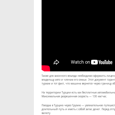
Также для законного взъезда необходимо оформить лицен
владельцу авто и членам его семьи. Этот документ гаран
туркам и тот факт, что машина вернется через границу об
На территории Турции есть как бесплатные автомобильные
Максимальная разрешенная скорость — 130 км/час.
Поездка в Турцию через Грузию — увлекательное путешест
длительный путь и иметь с собой запас денег. Перед отп
валюту.