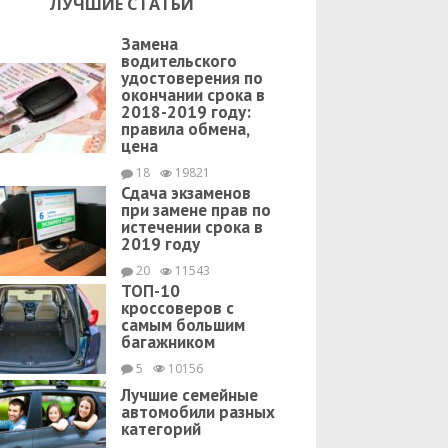
ЛУЧШИЕ СТАТЬИ
Замена
водительского
удостоверения по
окончании срока в
2018-2019 году:
правила обмена,
цена
18
19821
Сдача экзаменов
при замене прав по
истечении срока в
2019 году
20
11543
ТОП-10
кроссоверов с
самым большим
багажником
5
10156
Лучшие семейные
автомобили разных
категорий