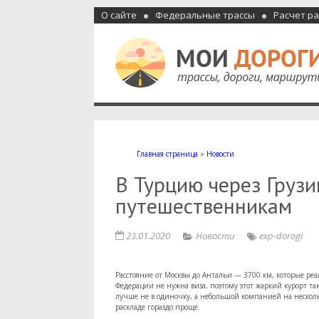
О сайте
Федеральные трассы
Расчет р
Мои дороги
Как доехать, автомобильные дороги и трассы России, м
Главная страница
»
Новости
В Турцию через Грузи
путешественникам
23.01.2020
Новости
exp-dorogi
Расстояние от Москвы до Антальи — 3700 км, которые ре
Федерации не нужна виза, поэтому этот жаркий курорт та
лучше не в одиночку, а небольшой компанией на нескол
раскладе гораздо проще.