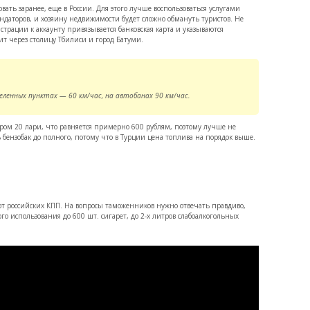
ать заранее, еще в России. Для этого лучше воспользоваться услугами
ндаторов, и хозяину недвижимости будет сложно обмануть туристов. Не
истрации к аккаунту привязывается банковская карта и указываются
т через столицу Тбилиси и город Батуми.
ленных пунктах — 60 км/час, на автобанах 90 км/час.
ром 20 лари, что равняется примерно 600 рублям, поэтому лучше не
ензобак до полного, потому что в Турции цена топлива на порядок выше.
от российских КПП. На вопросы таможенников нужно отвечать правдиво,
о использования до 600 шт. сигарет, до 2-х литров слабоалкогольных