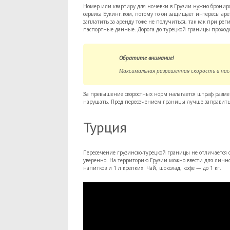
Номер или квартиру для ночевки в Грузии нужно брониров
сервиса Букинг.ком, потому то он защищает интересы аре
заплатить за аренду тоже не получиться, так как при рег
паспортные данные. Дорога до турецкой границы проходи
Обратите внимание!
Максимальная разрешенная скорость в насе
За превышение скоростных норм налагается штраф разме
нарушать. Пред пересечением границы лучше заправить б
Турция
Пересечение грузинско-турецкой границы не отличается 
уверенно. На территорию Грузии можно ввести для личног
напитков и 1 л крепких. Чай, шоколад, кофе — до 1 кг.