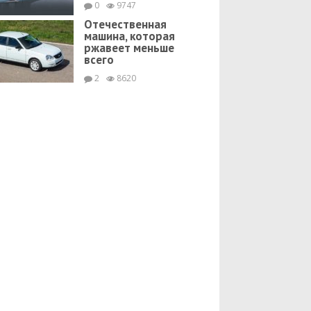
0
9747
Отечественная
машина, которая
ржавеет меньше
всего
2
8620