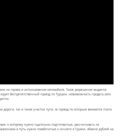
зию на провоз и использование автомобиля. Такое разрешение выдается
тирует беспрепятственный проезд по Турции, невозможность продать авто
ратно.
 дороги, так и такие участки пути, за проезд по которым взимается плата.
вие, к которому нужно тщательно подготовиться, рассчитывать на
равлением в путь нужно позаботиться о ночлеге в Грузии, обмене рублей на