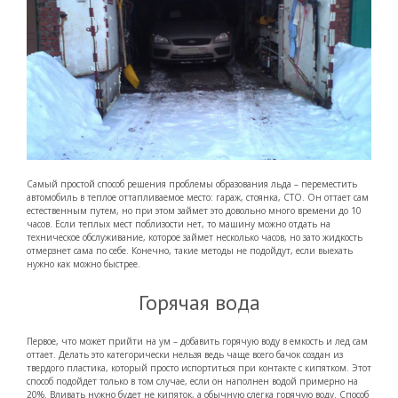
Самый простой способ решения проблемы образования льда – переместить
автомобиль в теплое оттапливаемое место: гараж, стоянка, СТО. Он оттает сам
естественным путем, но при этом займет это довольно много времени до 10
часов. Если теплых мест поблизости нет, то машину можно отдать на
техническое обслуживание, которое займет несколько часов, но зато жидкость
отмерзнет сама по себе. Конечно, такие методы не подойдут, если выехать
нужно как можно быстрее.
Горячая вода
Первое, что может прийти на ум – добавить горячую воду в емкость и лед сам
оттает. Делать это категорически нельзя ведь чаще всего бачок создан из
твердого пластика, который просто испортиться при контакте с кипятком. Этот
способ подойдет только в том случае, если он наполнен водой примерно на
20%. Вливать нужно будет не кипяток, а обычную слегка горячую воду. Способ