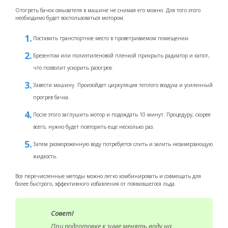
Отогреть бачок омывателя в машине не снимая его можно. Для того этого
необходимо будет воспользоваться мотором:
Поставить транспортное место в проветриваемом помещении.
Брезентом или полиэтиленовой пленкой прикрыть радиатор и капот,
что позволит ускорить разогрев.
Завести машину. Произойдет циркуляция теплого воздуха и усиленный
прогрев бачка.
После этого заглушить мотор и подождать 10 минут. Процедуру, скорее
всего, нужно будет повторить еще несколько раз.
Затем размороженную воду потребуется слить и залить незамерзающую
жидкость.
Все перечисленные методы можно легко комбинировать и совмещать для
более быстрого, эффективного избавления от появившегося льда.
Совет!
При подготовке к зиме менять воду на