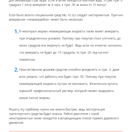
для омывающего раствора. Если в бачке находится обычная вода, то уже при -3
градусах 1 литр замерзнет за 4 часа, а при -30 за каких-то 15 минут.
Если было залито специальное средство, то тут следует насторожиться. Причин
замерзания «незамерзайки» может быть несколько:
В некоторых марках незамерзающая жидкость также может замерзать
при определенных условиях. Поэтому при покупке стоит уточнять, до
каких градусов она мерзнуть не будет. Ведь если на этикетке написано,
что замерзать не будет до -15 градусов, то при -20 лед начнет
появляться.
Некачественное дешевое средство способно заледенеть и при -3, даже
если указано, что работать оно будет при -30. Поэтому при покупке
незамерзающей жидкости лучше не экономить. Желательно купить
хороший профессиональный раствор, который сможет выдержать
самые лютые морозы.
Решать эту проблему нужно как можно быстрее, ведь эксплуатация
транспортного средства будет опасна. Работа двигателя с такой
неисправностью также находится в запрещающем списке правил дорожного
движения.