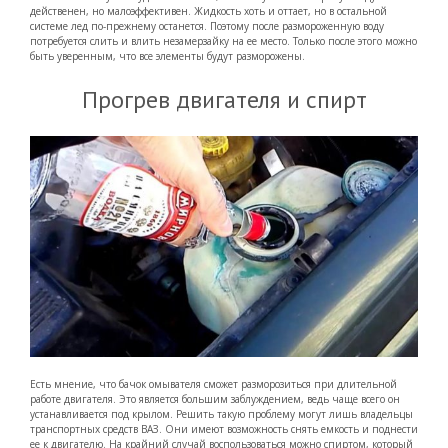
действенен, но малоэффективен. Жидкость хоть и оттает, но в остальной
системе лед по-прежнему останется. Поэтому после размороженную воду
потребуется слить и влить незамерзайку на ее место. Только после этого можно
быть уверенным, что все элементы будут разморожены.
Прогрев двигателя и спирт
Есть мнение, что бачок омывателя сможет разморозиться при длительной
работе двигателя. Это является большим заблуждением, ведь чаще всего он
устанавливается под крылом. Решить такую проблему могут лишь владельцы
транспортных средств ВАЗ. Они имеют возможность снять емкость и поднести
ее к двигателю. На крайний случай воспользоваться можно спиртом, который