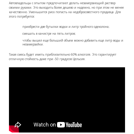
Автовладельцы с опытом предпочитают делать незамерзающий раствор
своими руками. Это выходить более дешево и надежно, но при этом не менее
качественно. Уменьшится риск попасть на недобросовестного продавца. Для
этого потребуется:
приобрести две бутылки водки и литр тройного одеколона;
смешать в канистре на пять литров;
чтобы вышел еще больший объем можно добавить еще литр воды и
незамерзайки.
Такая смесь будет иметь приблизительно 60% алкоголя. Это гарантирует
отличную стойкость даже при -50 градусов Цельсия.