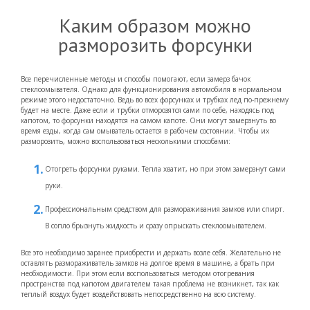
Каким образом можно
разморозить форсунки
Все перечисленные методы и способы помогают, если замерз бачок
стеклоомывателя. Однако для функционирования автомобиля в нормальном
режиме этого недостаточно. Ведь во всех форсунках и трубках лед по-прежнему
будет на месте. Даже если и трубки отморозятся сами по себе, находясь под
капотом, то форсунки находятся на самом капоте. Они могут замерзнуть во
время езды, когда сам омыватель остается в рабочем состоянии. Чтобы их
разморозить, можно воспользоваться несколькими способами:
Отогреть форсунки руками. Тепла хватит, но при этом замерзнут сами
руки.
Профессиональным средством для размораживания замков или спирт.
В сопло брызнуть жидкость и сразу опрыскать стеклоомывателем.
Все это необходимо заранее приобрести и держать возле себя. Желательно не
оставлять размораживатель замков на долгое время в машине, а брать при
необходимости. При этом если воспользоваться методом отогревания
пространства под капотом двигателем такая проблема не возникнет, так как
теплый воздух будет воздействовать непосредственно на всю систему.