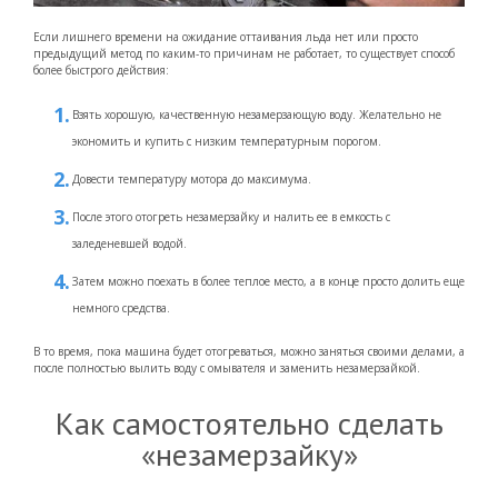
Если лишнего времени на ожидание оттаивания льда нет или просто
предыдущий метод по каким-то причинам не работает, то существует способ
более быстрого действия:
Взять хорошую, качественную незамерзающую воду. Желательно не
экономить и купить с низким температурным порогом.
Довести температуру мотора до максимума.
После этого отогреть незамерзайку и налить ее в емкость с
заледеневшей водой.
Затем можно поехать в более теплое место, а в конце просто долить еще
немного средства.
В то время, пока машина будет отогреваться, можно заняться своими делами, а
после полностью вылить воду с омывателя и заменить незамерзайкой.
Как самостоятельно сделать
«незамерзайку»