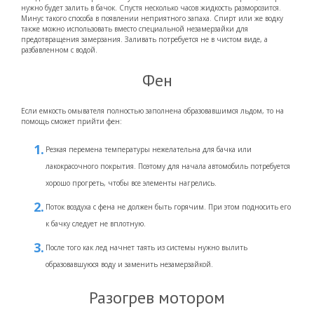
нужно будет залить в бачок. Спустя несколько часов жидкость разморозится.
Минус такого способа в появлении неприятного запаха. Спирт или же водку
также можно использовать вместо специальной незамерзайки для
предотвращения замерзания. Заливать потребуется не в чистом виде, а
разбавленном с водой.
Фен
Если емкость омывателя полностью заполнена образовавшимся льдом, то на
помощь сможет прийти фен:
Резкая перемена температуры нежелательна для бачка или
лакокрасочного покрытия. Поэтому для начала автомобиль потребуется
хорошо прогреть, чтобы все элементы нагрелись.
Поток воздуха с фена не должен быть горячим. При этом подносить его
к бачку следует не вплотную.
После того как лед начнет таять из системы нужно вылить
образовавшуюся воду и заменить незамерзайкой.
Разогрев мотором