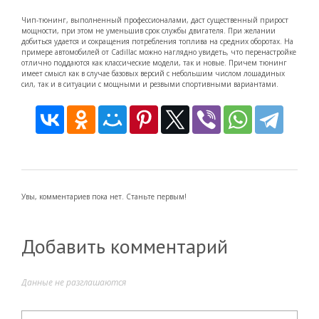
Чип-тюнинг, выполненный профессионалами, даст существенный прирост
мощности, при этом не уменьшив срок службы двигателя. При желании
добиться удается и сокращения потребления топлива на средних оборотах. На
примере автомобилей от Cadillac можно наглядно увидеть, что перенастройке
отлично поддаются как классические модели, так и новые. Причем тюнинг
имеет смысл как в случае базовых версий с небольшим числом лошадиных
сил, так и в ситуации с мощными и резвыми спортивными вариантами.
Увы, комментариев пока нет. Станьте первым!
Добавить комментарий
Данные не разглашаются