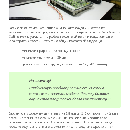
Рассматривая возможность чип-тюнинга, автовладельцы хотят знать
максимальные параметры, которые получат. На примере автомобилей марки
Cadillac можно увидеть, что разброс показателей велик и всегда зависит от
характеристик модели. Статистика общих показателей следующая:
минимум прироста – 20 лошадиных сил;
максимум увеличения – 59 сил;
среднее изменение крутящего момента от 52 до 81 единиц.
На заметку!
Наибольшую прибавку получают не самые
мощные изначально модели. Часто у базовых
вариантов ресурс даже более впечатляющий.
Вариант с атмосферным двигателем на 2,8 литра, 215 сил может прибавить
после чип-тюнинга около 26 л.с и 31 Нм. Изначально механическое
ограничение мощности у этой машины не велико. Но модернизация дает
хорошие результаты в плане расхода топлива на средних скоростях и при