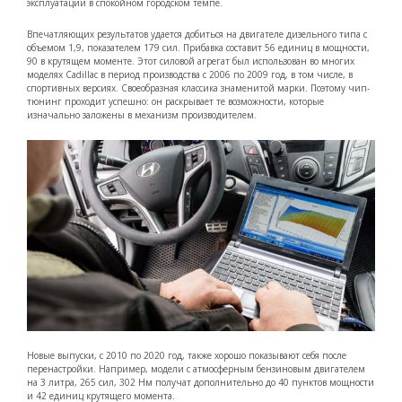
эксплуатации в спокойном городском темпе.
Впечатляющих результатов удается добиться на двигателе дизельного типа с
объемом 1,9, показателем 179 сил. Прибавка составит 56 единиц в мощности,
90 в крутящем моменте. Этот силовой агрегат был использован во многих
моделях Cadillac в период производства с 2006 по 2009 год, в том числе, в
спортивных версиях. Своеобразная классика знаменитой марки. Поэтому чип-
тюнинг проходит успешно: он раскрывает те возможности, которые
изначально заложены в механизм производителем.
Новые выпуски, с 2010 по 2020 год, также хорошо показывают себя после
перенастройки. Например, модели с атмосферным бензиновым двигателем
на 3 литра, 265 сил, 302 Нм получат дополнительно до 40 пунктов мощности
и 42 единиц крутящего момента.