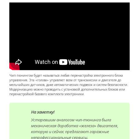
Чип-тюнингом будет называться любая перенастройка электронного блока
управления. Эта «голова» управляет всем от трансмиссии и двигателя до
мельчайших датчиков, даже автоматических подвесок и систем безопасности.
Модернизацию можно проводить с установкой дополнительных блоков или
перенастройкой базового комплекта электроники.
На заметку!
Устаревшим аналогом чип-тюнинга была
механическая доработка «железа» двигателя,
которую и сейчас предлагают гаражные
непрофессиональные сервисы.