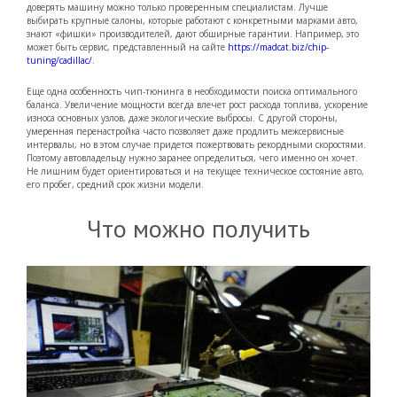
доверять машину можно только проверенным специалистам. Лучше
выбирать крупные салоны, которые работают с конкретными марками авто,
знают «фишки» производителей, дают обширные гарантии. Например, это
может быть сервис, представленный на сайте
https://madcat.biz/chip-
tuning/cadillac/
.
Еще одна особенность чип-тюнинга в необходимости поиска оптимального
баланса. Увеличение мощности всегда влечет рост расхода топлива, ускорение
износа основных узлов, даже экологические выбросы. С другой стороны,
умеренная перенастройка часто позволяет даже продлить межсервисные
интервалы, но в этом случае придется пожертвовать рекордными скоростями.
Поэтому автовладельцу нужно заранее определиться, чего именно он хочет.
Не лишним будет ориентироваться и на текущее техническое состояние авто,
его пробег, средний срок жизни модели.
Что можно получить