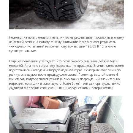
Несмотря на потепление климата, никто не рассчитывает проездить всю зиму
на летней резине. А потому вашему вниманию предлагаются результаты
«холодных» испытаний наиболее популярных шин 195/65 R 15, а какие
лучше решать вам.
Старшее поколение утверждает, что после жаркого лета зима должна быть
морозной. А на лето в этом году жаловаться не пришлось. Значит, самое время
подготовиться к холодам и твёрдой ледяной корке. Осмотрите свою зимнюю
резину, оставшуюся после предыдущего сезона. Протектор высотой менее 4
мм, старая, потрескавшаяся резина (а риск таких повреждений значительно
возрастает, если шины используются более 6 лет) – эти факторы существенно
ухудшают сцепление с заснеженными и оледеневшими поверхностями.